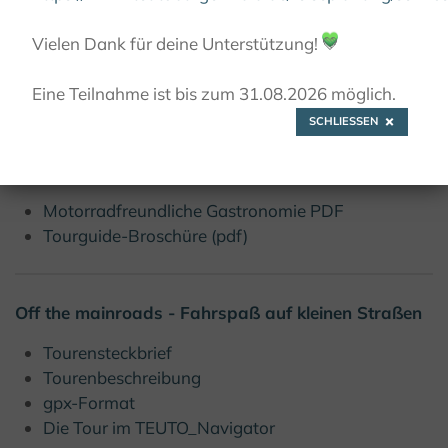
© IDS- Kartographie
Vielen Dank für deine Unterstützung!
💚
Eine Teilnahme ist bis zum 31.08.2026 möglich.
Downloads
SCHLIESSEN
Downloads:
Motorradfreundliche Gastronomie PDF
Tourguide-Broschüre (pdf)
Off the mainroads - Fahrspaß auf kleinen Straßen
Tourensteckbrief
Tourenbeschreibung
gpx-Format
Die Tour im TEUTO_Navigator