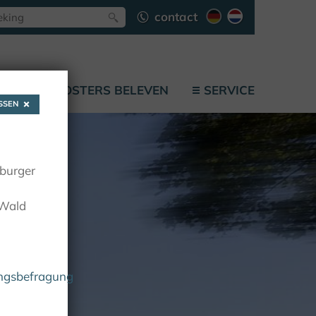
contact
F
KLOOSTERS BELEVEN
SERVICE
SEN
oburger
 Wald
ungsbefragung