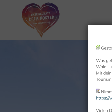
🌿
Gesta
Was gef
Wald – 
Mit dei
Tourismu
📝
Nimm 
https:/
Vielen D