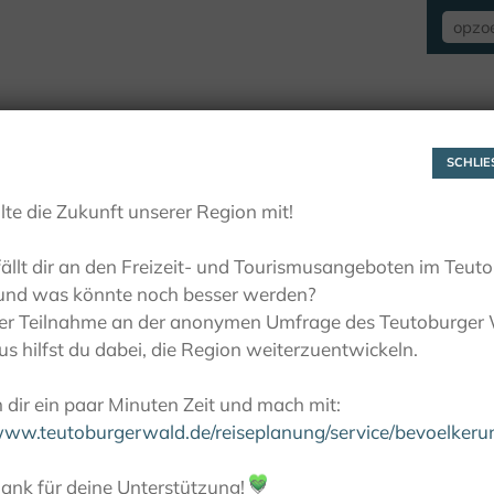
VERBLIJF
ZIEN EN BELEVEN
ACTIE
SCHLIES
lte die Zukunft unserer Region mit!
ällt dir an den Freizeit- und Tourismusangeboten im Teut
und was könnte noch besser werden?
ner Teilnahme an der anonymen Umfrage des Teutoburger
s hilfst du dabei, die Region weiterzuentwickeln.
dir ein paar Minuten Zeit und mach mit:
/www.teutoburgerwald.de/reiseplanung/service/bevoelker
ank für deine Unterstützung!
💚