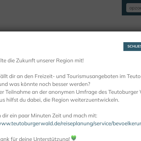
VERBLIJF
ZIEN EN BELEVEN
ACTIE
SCHLIES
lte die Zukunft unserer Region mit!
ällt dir an den Freizeit- und Tourismusangeboten im Teut
und was könnte noch besser werden?
ner Teilnahme an der anonymen Umfrage des Teutoburger
s hilfst du dabei, die Region weiterzuentwickeln.
dir ein paar Minuten Zeit und mach mit:
/www.teutoburgerwald.de/reiseplanung/service/bevoelker
ank für deine Unterstützung!
💚