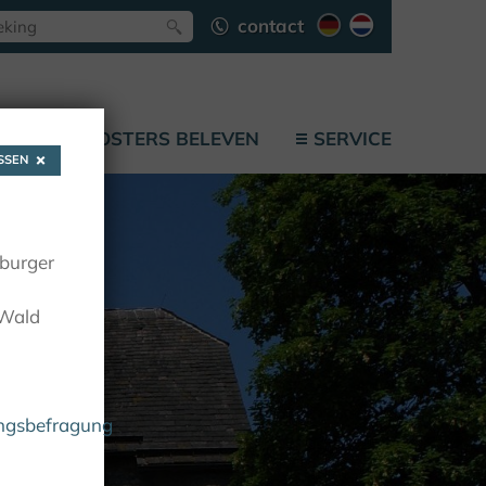
contact
F
KLOOSTERS BELEVEN
SERVICE
SEN
oburger
 Wald
ungsbefragung