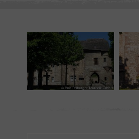
© Bad Driburger Touristik GmbH
©