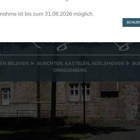
Burcht
lnahme ist bis zum 31.08.2026 möglich.
Dringenberg
SCHLIES
 EN BELEVEN
BURCHTEN, KASTELEN, ADELSHOVEN
BU
DRINGENBERG