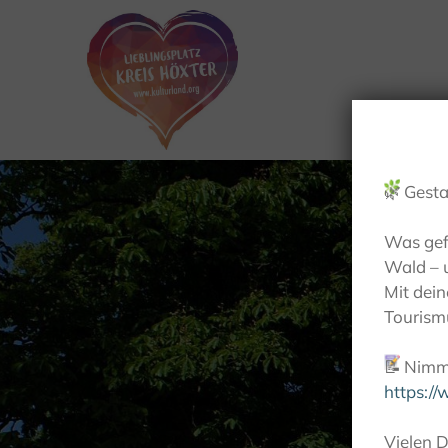
🌿
Gesta
Was gef
Wald – 
Mit dei
Tourismu
📝
Nimm 
https:/
Vielen D