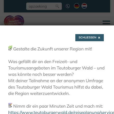
SCHLIESSEN
🌿
Gestalte die Zukunft unserer Region mit!
Was gefällt dir an den Freizeit- und
Tourismusangeboten im Teutoburger Wald – und
Burcht Herstelle
was könnte noch besser werden?
Mit deiner Teilnahme an der anonymen Umfrage
des Teutoburger Wald Tourismus hilfst du dabei,
ZIEN EN BELEVEN
BURCHTEN, KASTELEN,
die Region weiterzuentwickeln.
ADELSHOVEN
BURCHT HERSTELLE
📝
Nimm dir ein paar Minuten Zeit und mach mit:
https://www.teutoburgerwald.de/reiseplanung/servi