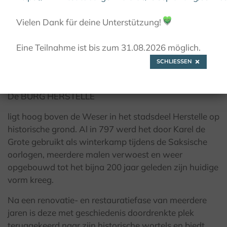
© Burg Herstelle
Vielen Dank für deine Unterstützung!
💚
Eine Teilnahme ist bis zum 31.08.2026 möglich.
SCHLIESSEN
Burg Herstelle
De BURG HERSTELLE
ligt hoog boven de Weser in het stadsdeel Herstelle op
historische grond. Al in 797 werd het door Karel de
Grote gebruikt als winterkamp tijdens de Saksische
oorlogen, meerdere malen verwoest en weer
opgebouwd tot het bijna 200 jaar geleden zijn huidige
vorm kreeg.
Na een renovatie- en restauratiefase van meerdere
jaren is deze met geschiedenis doordrenkte plek
teruggekeerd naar zijn historische wortels en biedt