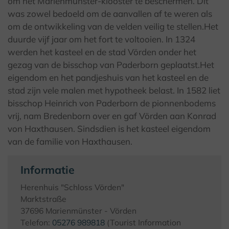
om het Marienmünster-klooster te beschermen. Dit
was zowel bedoeld om de aanvallen af te weren als
om de ontwikkeling van de velden veilig te stellen.Het
duurde vijf jaar om het fort te voltooien. In 1324
werden het kasteel en de stad Vörden onder het
gezag van de bisschop van Paderborn geplaatst.Het
eigendom en het pandjeshuis van het kasteel en de
stad zijn vele malen met hypotheek belast. In 1582 liet
bisschop Heinrich von Paderborn de pionnenbodems
vrij, nam Bredenborn over en gaf Vörden aan Konrad
von Haxthausen. Sindsdien is het kasteel eigendom
van de familie von Haxthausen.
Informatie
Herenhuis "Schloss Vörden"
Marktstraße
37696 Marienmünster - Vörden
Telefon:
05276 989818
(Tourist Information