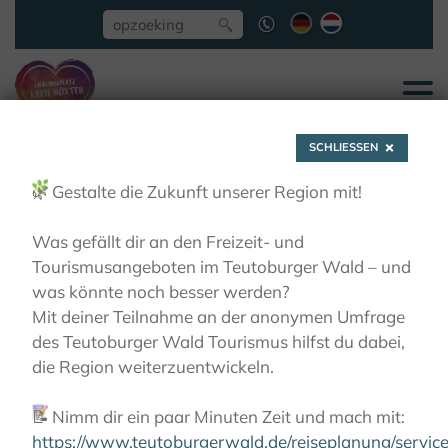
SCHLIESSEN
🌿
Gestalte die Zukunft unserer Region mit!
Was gefällt dir an den Freizeit- und
Tourismusangeboten im Teutoburger Wald – und
Herenhuis "Schloss
was könnte noch besser werden?
Mit deiner Teilnahme an der anonymen Umfrage
Vörden"
des Teutoburger Wald Tourismus hilfst du dabei,
die Region weiterzuentwickeln.
ZIEN EN BELEVEN
BURCHTEN, KASTELEN,
📝
Nimm dir ein paar Minuten Zeit und mach mit:
ADELSHOVEN
HERENHUIS "SCHLOSS VÖRDEN"
https://www.teutoburgerwald.de/reiseplanung/servi