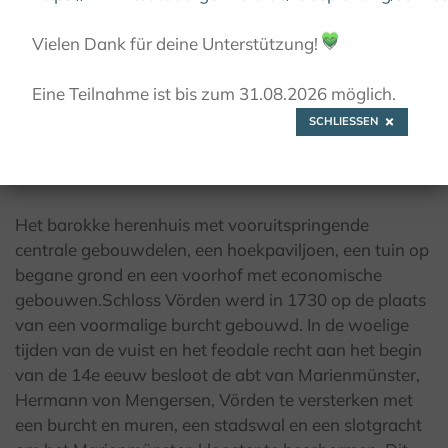
Vielen Dank für deine Unterstützung!
💚
© Stadt Marienmünster
Eine Teilnahme ist bis zum 31.08.2026 möglich.
SCHLIESSEN
Herenhuis "Schloss Vörden"
Het barokke herenhuis met vooruitspringende
centrale gebouwdelen, een hoekpaviljoen, een tuin op
begane grond en een voorhof met economische
gebouwen.Schloss Vörden werd in 1730 op de plaats
van een voormalige burcht gebouwd. In de woelige
tijden van de vuist en het feodale recht aan het begin
van de 14e eeuw besloot de abt van Marienmünster,
Hermann von Mengersen, Vörden te versterken met
een burcht en muren, een stadswal en een slotgracht