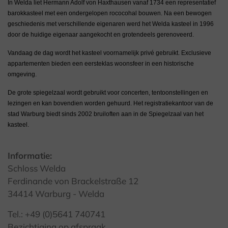
In Welda liet Hermann Adolf von Haxthausen vanaf 1734 een representatief
barokkasteel met een ondergelopen rococohal bouwen. Na een bewogen
geschiedenis met verschillende eigenaren werd het Welda kasteel in 1996
door de huidige eigenaar aangekocht en grotendeels gerenoveerd.
Vandaag de dag wordt het kasteel voornamelijk privé gebruikt. Exclusieve
appartementen bieden een eersteklas woonsfeer in een historische
omgeving.
De grote spiegelzaal wordt gebruikt voor concerten, tentoonstellingen en
lezingen en kan bovendien worden gehuurd. Het registratiekantoor van de
stad Warburg biedt sinds 2002 bruiloften aan in de Spiegelzaal van het
kasteel.
Informatie:
Schloss Welda
Ferdinande von Brackelstraße 12
34414 Warburg - Welda
Tel.: +49 (0)5641 740741
Bezichtiging op afspraak.