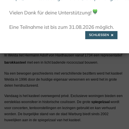
© Stadt Warburg / J. Gölzenleuchter
Vielen Dank für deine Unterstützung!
💚
Eine Teilnahme ist bis zum 31.08.2026 möglich.
SCHLIESSEN
Kasteel Welda
In Welda liet Hermann Adolf von Haxthausen vanaf 1734 een representatief
barokkasteel
met een in licht badende rococozaal bouwen.
Na een bewogen geschiedenis met verschillende bezitters werd het kasteel
Welda in 1996 door de huidige eigenaar verworven en werd het in grote
delen herstructureerd.
Vandaag is het kasteel overwegend privé. Exclusieve woningen bieden een
eersteklas woonsfeer in historische coulissen. De grote
spiegelzaal
wordt
voor concerten, tentoonstellingen en lezingen gebruikt en kan verhuurd
worden. De burgelijke stand van de stad Warburg biedt sinds 2002
huwelijken aan in de spiegelzaal van het kasteel.