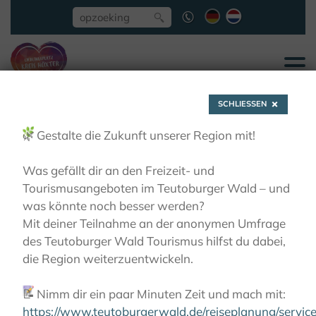
SCHLIESSEN
🌿
Gestalte die Zukunft unserer Region mit!
Was gefällt dir an den Freizeit- und
Tourismusangeboten im Teutoburger Wald – und
Kasteel Welda
was könnte noch besser werden?
Mit deiner Teilnahme an der anonymen Umfrage
des Teutoburger Wald Tourismus hilfst du dabei,
ZIEN EN BELEVEN
BURCHTEN, KASTELEN,
die Region weiterzuentwickeln.
ADELSHOVEN
KASTEEL WELDA
📝
Nimm dir ein paar Minuten Zeit und mach mit:
https://www.teutoburgerwald.de/reiseplanung/servi