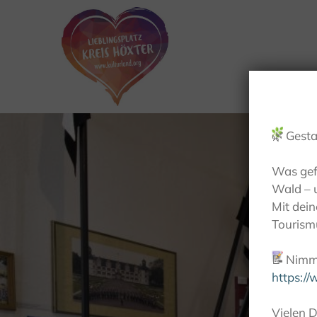
🌿
Gesta
Was gef
Wald – 
Mit dei
Tourismu
📝
Nimm 
https:/
Vielen D