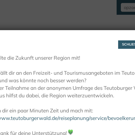
VERBLIJF
ZIEN EN BELEVEN
ACTIE
SCHLIES
lte die Zukunft unserer Region mit!
ällt dir an den Freizeit- und Tourismusangeboten im Teut
und was könnte noch besser werden?
ner Teilnahme an der anonymen Umfrage des Teutoburger
s hilfst du dabei, die Region weiterzuentwickeln.
dir ein paar Minuten Zeit und mach mit:
/www.teutoburgerwald.de/reiseplanung/service/bevoelker
ank für deine Unterstützung!
💚