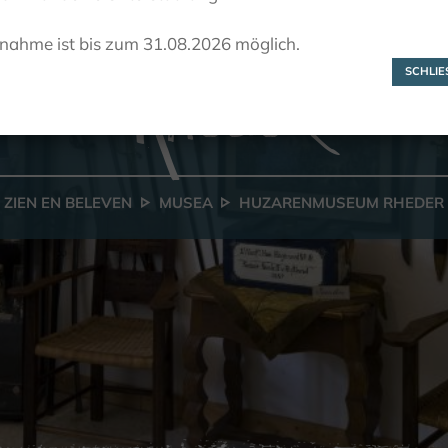
Huzarenmuseum
lnahme ist bis zum 31.08.2026 möglich.
Rheder
SCHLIES
ZIEN EN BELEVEN
MUSEA
HUZARENMUSEUM RHEDER