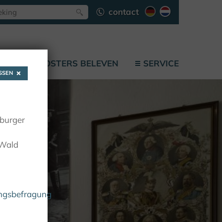
contact
F
KLOOSTERS BELEVEN
SERVICE
SEN
oburger
 Wald
ungsbefragung