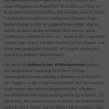
Lago Maggiore, im Nobel-Ort St. Moritz, auf Sylt, an
Bord des Kreuzfahrtschiffes MS-Europa oder im edlen
Privatclub im englischen Henley-on-Thames, Ingo
Seidensticker wollte im „jugendlichen Alter“ etwas
sehen, andere Länder bereisen, dort lernen, seine
Kochkunst verfeinern, sich von „Multi-Kulti“ inspirieren
lassen, aber immer mit dem festen Ziel vor Augen und
ohne den geringsten Zweifel: „Ich werde später den
elterlichen Betrieb übernehmen.“
Die Jahre als
kulinarischer Weltenbummler
haben
den jungen Koch geprägt. Und doch ist Ingo
Seidensticker bodenständig geblieben, er fühlt sich in
der
Region, in der er lebt und arbeitet, tief verwurzelt.
Auch wenn man etwas länger brauche, mit dem
westfälischen Menschenschlag warm zu werden: „Es
lohnt sich, die Leute kennen zu lernen, es sind ehrliche
und herzliche Typen, die ein klares Wort mögen.“ Das