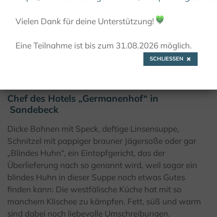
© Uwe Toelle
Vielen Dank für deine Unterstützung!
💚
Eine Teilnahme ist bis zum 31.08.2026 möglich.
SCHLIESSEN
Ingo Seidensticker
Chef des Hotels „Germanenhof“ in
Sandebeck
Dicke Bohnen mit Speck, deftige Linsensuppe,
Schnitzel mit pappiger brauner Jägersoße oder gar
„Blindes Huhn“, ein Eintopfgericht, das der
Überlieferung nach so genannt wird, weil sogar ein
blindes Huhn in dieser Suppe noch etwas Gutes
finden kann: Die westfälische Küche hat mit so
manchem Klischee zu kämpfen. Fett, süß und warm
sind dabei noch liebevolle Umschreibungen.