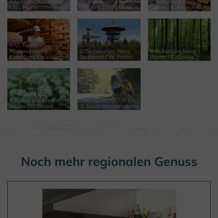
© I.Jansen, Kulturland
© Kulturland Kreis
Kreis Höxter
© Stadt Nieheim
Höxter / K. Krajewski
© U. Toelle,
Regionalmarke
© Teutoburger Wald
© Kulturland Kreis
Kulturland Kreis Höxter
Tourismus / W. Peters
Höxter / F. Grawe
© Kulturland Kreis
Höxter / F. Grawe
© Stadt Marienmünster
Noch mehr regionalen Genuss