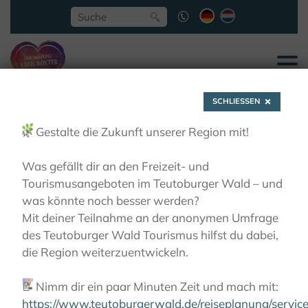
SCHLIESSEN
🌿
Gestalte die Zukunft unserer Region mit!
Was gefällt dir an den Freizeit- und
Tourismusangeboten im Teutoburger Wald – und
Ingo Seidensticker
was könnte noch besser werden?
Mit deiner Teilnahme an der anonymen Umfrage
des Teutoburger Wald Tourismus hilfst du dabei,
LIEBLINGSPLÄTZE
ECHTE ORIGINALE - DAS BESTE
die Region weiterzuentwickeln.
AUS DER REGION
INGO SEIDENSTICKER
📝
Nimm dir ein paar Minuten Zeit und mach mit:
https://www.teutoburgerwald.de/reiseplanung/servi