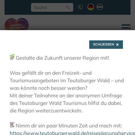
SCHLIESSEN
🌿
Gestalte die Zukunft unserer Region mit!
Was gefällt dir an den Freizeit- und
Tourismusangeboten im Teutoburger Wald – und
Superfood aus dem
was könnte noch besser werden?
Mit deiner Teilnahme an der anonymen Umfrage
des Teutoburger Wald Tourismus hilfst du dabei,
Kulturland
die Region weiterzuentwickeln.
📝
Nimm dir ein paar Minuten Zeit und mach mit:
LIEBLINGSPLÄTZE
ECHTE ORIGINALE - DAS BESTE
AUS DER REGION
SUPERFOOD AUS DEM
https://www.teutoburgerwald.de/reiseplanung/servi