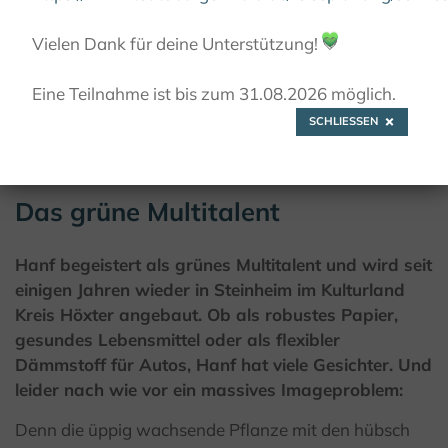
KULTURLAND
Vielen Dank für deine Unterstützung!
💚
Eine Teilnahme ist bis zum 31.08.2026 möglich.
© Hanf zeit Steinheim
SCHLIESSEN
Das grüne Multitalent
Hanf begeistert als grünes Multitalent und wird seit
einigen Jahren wieder in Steinheim im Kulturland
Kreis Höxter angebaut. Ob als robustes Papier,
gesundes Lebensmittel oder als flexibler
Dämmstoff für Autos, Hanf hat viele Gesichter. Und
leider nach wie vor ein massives Imageproblem:
Denn die üppig wachsende Pflanze mit den hübsch