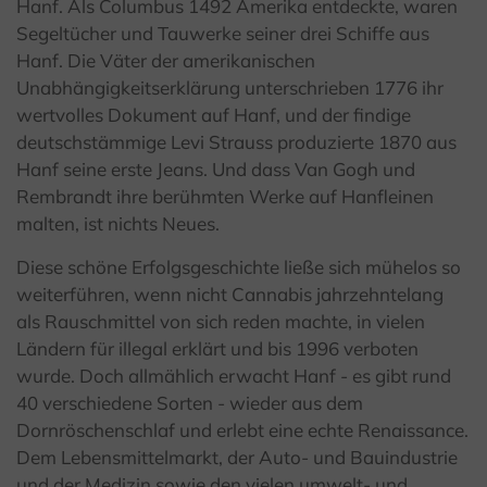
Hanf. Als Columbus 1492 Amerika entdeckte, waren
Segeltücher und Tauwerke seiner drei Schiffe aus
Hanf. Die Väter der amerikanischen
Unabhängigkeitserklärung unterschrieben 1776 ihr
wertvolles Dokument auf Hanf, und der findige
deutschstämmige Levi Strauss produzierte 1870 aus
Hanf seine erste Jeans. Und dass Van Gogh und
Rembrandt ihre berühmten Werke auf Hanfleinen
malten, ist nichts Neues.
Diese schöne Erfolgsgeschichte ließe sich mühelos so
weiterführen, wenn nicht Cannabis jahrzehntelang
als Rauschmittel von sich reden machte, in vielen
Ländern für illegal erklärt und bis 1996 verboten
wurde. Doch allmählich erwacht Hanf - es gibt rund
40 verschiedene Sorten - wieder aus dem
Dornröschenschlaf und erlebt eine echte Renaissance.
Dem Lebensmittelmarkt, der Auto- und Bauindustrie
und der Medizin sowie den vielen umwelt- und