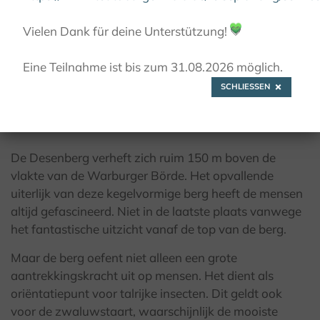
© Teutoburger Wald Tourismus / D. Ketz
Vielen Dank für deine Unterstützung!
💚
Eine Teilnahme ist bis zum 31.08.2026 möglich.
SCHLIESSEN
Uitnodiging om te dansen op de
vulkaan
De Desenberg verheft zich ruim 150 m boven de
vlakte van de Warburger Börde. Het opvallende
uiterlijk van deze kegelvormige berg heeft de mensen
altijd gefascineerd. Niet in de laatste plaats vanwege
het fantastische uitzicht vanaf de top van de berg.
Maar de berg oefent niet alleen een grote
aantrekkingskracht uit op mensen. Het dient als
oriëntatiepunt voor talrijke insecten. Dit geldt ook
voor de zwaluwstaart, waarschijnlijk de mooiste