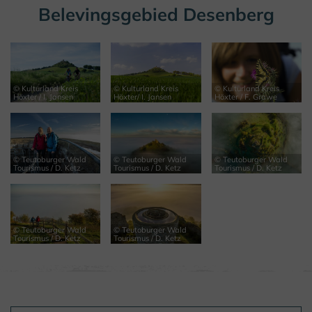
Belevingsgebied Desenberg
© Kulturland Kreis
© Kulturland Kreis
© Kulturland Kreis
Höxter / I. Jansen
Höxter/ I. Jansen
Höxter / F. Grawe
© Teutoburger Wald
© Teutoburger Wald
© Teutoburger Wald
Tourismus / D. Ketz
Tourismus / D. Ketz
Tourismus / D. Ketz
© Teutoburger Wald
© Teutoburger Wald
Tourismus / D. Ketz
Tourismus / D. Ketz