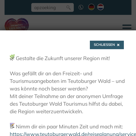
SCHLIESSEN
🌿
Gestalte die Zukunft unserer Region mit!
Was gefällt dir an den Freizeit- und
Tourismusangeboten im Teutoburger Wald – und
Desenberg
was könnte noch besser werden?
Mit deiner Teilnahme an der anonymen Umfrage
des Teutoburger Wald Tourismus hilfst du dabei,
ACTIEF
ERLESENE NATUR
BELEVINGSGEBIEDEN
die Region weiterzuentwickeln.
DESENBERG
📝
Nimm dir ein paar Minuten Zeit und mach mit:
https://www.teutoburgerwald.de/reiseplanung/servi