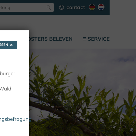
contact
F
KLOOSTERS BELEVEN
SERVICE
SEN
oburger
 Wald
ungsbefragung