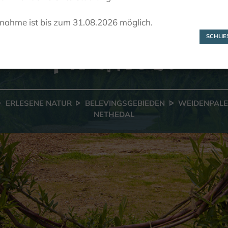
idenpaleis in 
lnahme ist bis zum 31.08.2026 möglich.
Nethedal
SCHLIES
ERLESENE NATUR
BELEVINGSGEBIEDEN
WEIDENPALEI
NETHEDAL