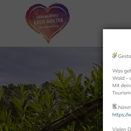
🌿
Gesta
Was gef
Wald – 
Mit dei
Tourismu
📝
Nimm 
https:/
Vielen D