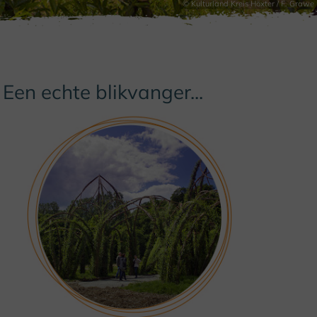
© Kulturland Kreis Höxter / F. Grawe
Een echte blikvanger...