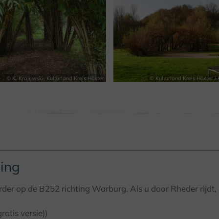
© K. Krajewski, Kulturland Kreis Höxter
© Kulturland Kreis Höxter / 
ing
der op de B252 richting Warburg. Als u door Rheder rijdt, 
atis versie))