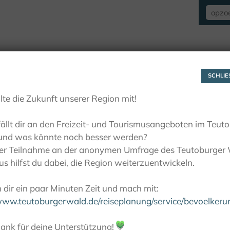
VERBLIJF
ZIEN EN BELEVEN
ACTIE
SCHLIES
lte die Zukunft unserer Region mit!
ällt dir an den Freizeit- und Tourismusangeboten im Teut
und was könnte noch besser werden?
ner Teilnahme an der anonymen Umfrage des Teutoburger
s hilfst du dabei, die Region weiterzuentwickeln.
dir ein paar Minuten Zeit und mach mit:
/www.teutoburgerwald.de/reiseplanung/service/bevoelker
ank für deine Unterstützung!
💚