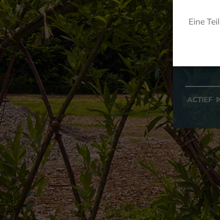
We
Eine Tei
ACTIEF