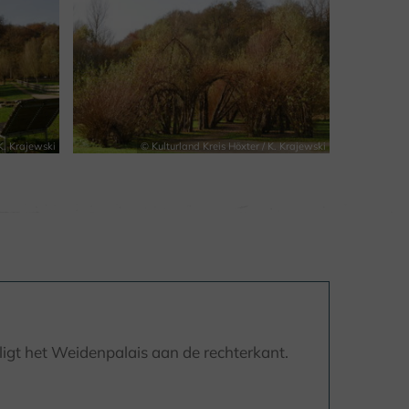
K. Krajewski
© Kulturland Kreis Höxter / K. Krajewski
ligt het Weidenpalais aan de rechterkant.