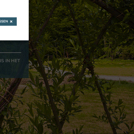
het
SEN
S IN HET