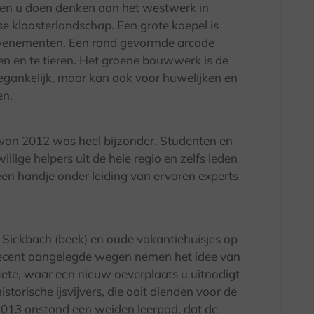
llen u doen denken aan het westwerk in
 kloosterlandschap. Een grote koepel is
 evenementen. Een rond gevormde arcade
len en te tieren. Het groene bouwwerk is de
toegankelijk, maar kan ook voor huwelijken en
en.
 van 2012 was heel bijzonder. Studenten en
llige helpers uit de hele regio en zelfs leden
en handje onder leiding van ervaren experts
 Siekbach (beek) en oude vakantiehuisjes op
Recent aangelegde wegen nemen het idee van
 Nete, waar een nieuw oeverplaats u uitnodigt
istorische ijsvijvers, die ooit dienden voor de
n 2013 onstond een weiden leerpad, dat de