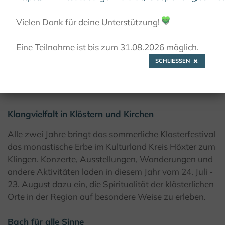
Vielen Dank für deine Unterstützung!
💚
© Kulturland Kreis Höxter / I. Jansen
Eine Teilnahme ist bis zum 31.08.2026 möglich.
SCHLIESSEN
Klosterfestival 2026
Klangvielfalt in Klöstern und Kirchen
Alle zwei Jahre bringt das sommerliche Klosterfestival
das monastische Erbe im Kulturland Kreis Höxter zum
Klingen. Konzerte, Ausstellungen, Wanderungen und
andere Aktivitäten laden in diesem Jahr vom 24. Juli -
23. August dazu ein, die Spiritualität der klösterlichen
Orte in der Region auf besondere Weise zu erleben.
Bach für alle Sinne