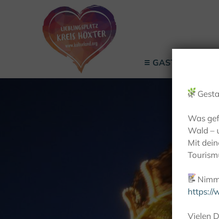
GASTGEBER
🌿
Gesta
Was gef
Wald – 
Mit dei
Tourismu
📝
Nimm 
https:/
Vielen D