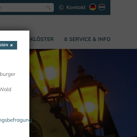
Kontakt
LÄTZE
KLÖSTER
SERVICE & INFO
SEN
oburger
 Wald
ungsbefragung