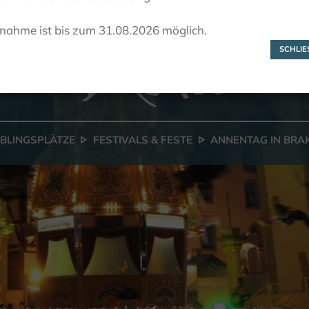
Annentag in
lnahme ist bis zum 31.08.2026 möglich.
Brakel
SCHLIES
EBLINGSPLÄTZE
FESTIVALS & FESTE
ANNENTAG IN BRA