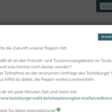
RAUSZEITLUST
AKTIVITÄTEN
LIEBLINGSP
SCHLIES
lte die Zukunft unserer Region mit!
ällt dir an den Freizeit- und Tourismusangeboten im Teut
und was könnte noch besser werden?
ner Teilnahme an der anonymen Umfrage des Teutoburger
s hilfst du dabei, die Region weiterzuentwickeln.
dir ein paar Minuten Zeit und mach mit:
/www.teutoburgerwald.de/reiseplanung/service/bevoelker
ank für deine Unterstützung!
💚