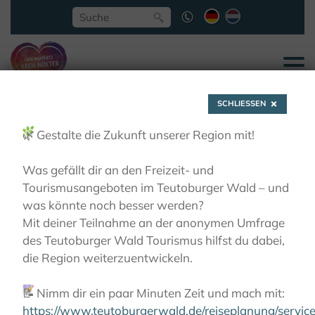
SCHLIESSEN
🌿
Gestalte die Zukunft unserer Region mit!
Was gefällt dir an den Freizeit- und
Tourismusangeboten im Teutoburger Wald – und
Klosterfestival
was könnte noch besser werden?
Mit deiner Teilnahme an der anonymen Umfrage
des Teutoburger Wald Tourismus hilfst du dabei,
LIEBLINGSPLÄTZE
FESTIVALS & FESTE
die Region weiterzuentwickeln.
KLOSTERFESTIVAL
📝
Nimm dir ein paar Minuten Zeit und mach mit:
https://www.teutoburgerwald.de/reiseplanung/servi