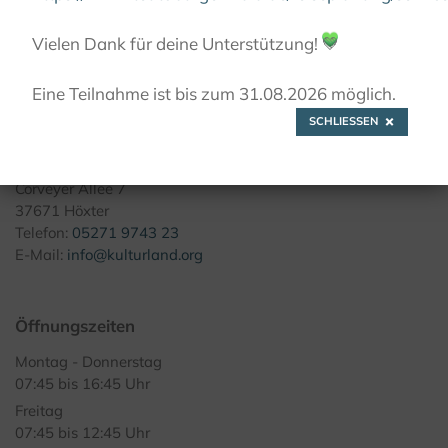
© Kulturland Kreis Höxter / I. Jansen
Vielen Dank für deine Unterstützung!
💚
Eine Teilnahme ist bis zum 31.08.2026 möglich.
SCHLIESSEN
Kontakt
Kulturland Kreis Höxter
Corveyer Allee 7
37671 Höxter
Telefon:
05271 9743 23
E-Mail:
info@kulturland.org
Öffnungszeiten
Montag - Donnerstag
07:45 bis 16:45 Uhr
Freitag
07:45 bis 12:45 Uhr