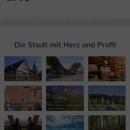
Die Stadt mit Herz und Profil
© Tourismusbüro
© Kulturland Kreis
Nieheim
Höxter / I. Jansen
© Uwe Toelle
© Kulturland Kreis
© F. Grawe, Kulturland
© F.Grawe, Kulturland
Höxter / I. Jansen
Kreis Höxter
Kreis Höxter
©