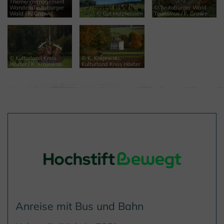
Themenmanagement
WandernTeutoburger
© Teutoburger Wald
Wald / F. Grawe
© Gut Holzhausen
Tourismus / F. Grawe
© Kulturland Kreis
© K. Krajewski,
Höxter / K. Krajewski
Kulturland Kreis Höxter
Anreise mit Bus und Bahn