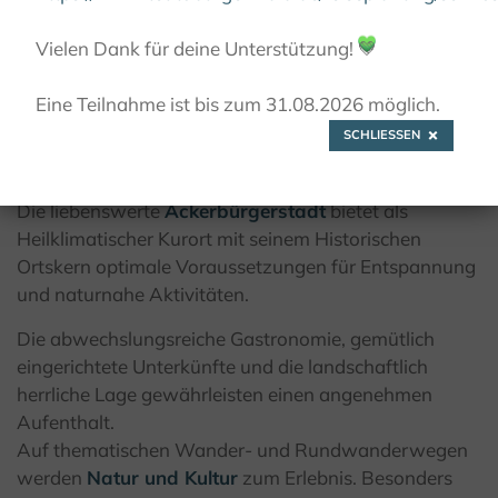
Vielen Dank für deine Unterstützung!
💚
Eine Teilnahme ist bis zum 31.08.2026 möglich.
SCHLIESSEN
Heilklimatischer Kurort
Die liebenswerte
Ackerbürgerstadt
bietet als
Heilklimatischer Kurort mit seinem Historischen
Ortskern optimale Voraussetzungen für Entspannung
und naturnahe Aktivitäten.
Die abwechslungsreiche Gastronomie, gemütlich
eingerichtete Unterkünfte und die landschaftlich
herrliche Lage gewährleisten einen angenehmen
Aufenthalt.
Auf thematischen Wander- und Rundwanderwegen
werden
Natur und Kultur
zum Erlebnis. Besonders