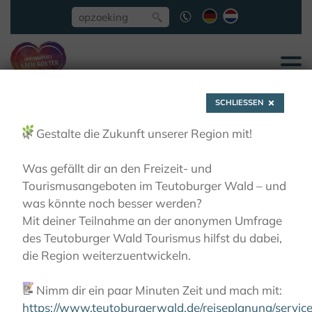
SCHLIESSEN
🌿
Gestalte die Zukunft unserer Region mit!
Was gefällt dir an den Freizeit- und
Tourismusangeboten im Teutoburger Wald – und
Kloosters en hun
was könnte noch besser werden?
Mit deiner Teilnahme an der anonymen Umfrage
des Teutoburger Wald Tourismus hilfst du dabei,
tuinen
die Region weiterzuentwickeln.
📝
Nimm dir ein paar Minuten Zeit und mach mit:
ACTIEF
FIETSEN
KLOSTER-GARTEN-ROUTE
KLOOSTERS EN HUN TUINEN
https://www.teutoburgerwald.de/reiseplanung/servi