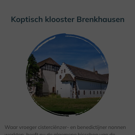
Koptisch klooster Brenkhausen
Waar vroeger cisterciënzer- en benedictijner nonnen
werkten, heeft nu de algemene bisschop van de