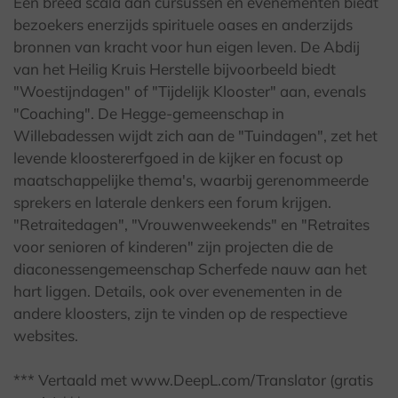
Een breed scala aan cursussen en evenementen biedt
bezoekers enerzijds spirituele oases en anderzijds
bronnen van kracht voor hun eigen leven. De Abdij
van het Heilig Kruis Herstelle bijvoorbeeld biedt
"Woestijndagen" of "Tijdelijk Klooster" aan, evenals
"Coaching". De Hegge-gemeenschap in
Willebadessen wijdt zich aan de "Tuindagen", zet het
levende kloostererfgoed in de kijker en focust op
maatschappelijke thema's, waarbij gerenommeerde
sprekers en laterale denkers een forum krijgen.
"Retraitedagen", "Vrouwenweekends" en "Retraites
voor senioren of kinderen" zijn projecten die de
diaconessengemeenschap Scherfede nauw aan het
hart liggen. Details, ook over evenementen in de
andere kloosters, zijn te vinden op de respectieve
websites.
*** Vertaald met www.DeepL.com/Translator (gratis