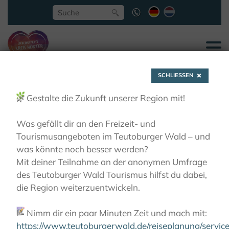
SCHLIESSEN
🌿
Gestalte die Zukunft unserer Region mit!
Was gefällt dir an den Freizeit- und
Tourismusangeboten im Teutoburger Wald – und
Klöster und ihre
was könnte noch besser werden?
Mit deiner Teilnahme an der anonymen Umfrage
des Teutoburger Wald Tourismus hilfst du dabei,
Gärten
die Region weiterzuentwickeln.
📝
Nimm dir ein paar Minuten Zeit und mach mit:
AKTIVITÄTEN
RADFAHREN
KLOSTER-GARTEN-
ROUTE
KLÖSTER UND IHRE GÄRTEN
https://www.teutoburgerwald.de/reiseplanung/servi