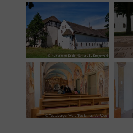
© Kulturland Kreis Höxter / K. Krajewski
© Teutoburger Wald Tourismus / A. Röser