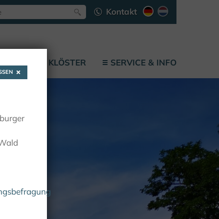
Kontakt
LÄTZE
KLÖSTER
SERVICE & INFO
SEN
oburger
 Wald
ungsbefragung