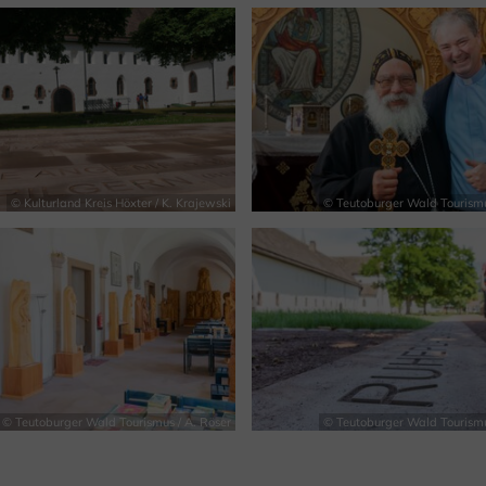
© Kulturland Kreis Höxter / K. Krajewski
© Teutoburger Wald Tourismu
© Teutoburger Wald Tourismus / A. Röser
© Teutoburger Wald Tourismu