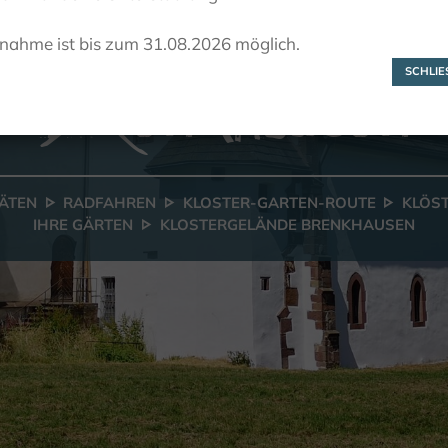
Klostergelände
lnahme ist bis zum 31.08.2026 möglich.
Brenkhausen
SCHLIES
TÄTEN
RADFAHREN
KLOSTER-GARTEN-ROUTE
KLÖS
IHRE GÄRTEN
KLOSTERGELÄNDE BRENKHAUSEN