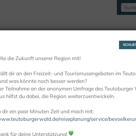
RAUSZEITLUST
AKTIVITÄTEN
LIEBLINGSP
SCHLIES
lte die Zukunft unserer Region mit!
ällt dir an den Freizeit- und Tourismusangeboten im Teut
und was könnte noch besser werden?
ner Teilnahme an der anonymen Umfrage des Teutoburger
s hilfst du dabei, die Region weiterzuentwickeln.
dir ein paar Minuten Zeit und mach mit:
/www.teutoburgerwald.de/reiseplanung/service/bevoelker
ank für deine Unterstützung!
💚