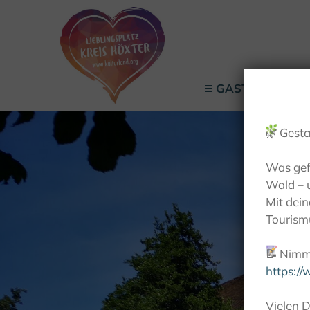
GASTGEBER
🌿
Gesta
Was gef
Wald – 
Mit dei
Tourismu
📝
Nimm 
https:/
Vielen D