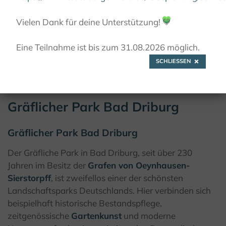
GRÄFLICHER PARK BAD DRIBURG
Vielen Dank für deine Unterstützung!
💚
Eine Teilnahme ist bis zum 31.08.2026 möglich.
© Bad Driburger Touristik GmbH / F. Grawe
SCHLIESSEN
Gräflicher Park Bad Driburg
Gräflicher Park Bad Driburg
Der Gräfliche Park in Bad Driburg, seit über 230
Jahren im Besitz der
Grafen von Oeynhausen-
Sierstorpff
, ist zweifellos einer der schönsten
Landschaftsparks Deutschlands. Hier verbinden sich
beispielhaft historische Bestandspflege,
zeitgenössische
Gartenkunst
und moderne