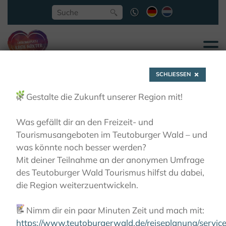
SCHLIESSEN
🌿
Gestalte die Zukunft unserer Region mit!
Was gefällt dir an den Freizeit- und
Tourismusangeboten im Teutoburger Wald – und
Gräflicher Park Bad
was könnte noch besser werden?
Mit deiner Teilnahme an der anonymen Umfrage
des Teutoburger Wald Tourismus hilfst du dabei,
Driburg
die Region weiterzuentwickeln.
📝
Nimm dir ein paar Minuten Zeit und mach mit:
AKTIVITÄTEN
RADFAHREN
KLOSTER-GARTEN-
ROUTE
KLÖSTER UND IHRE GÄRTEN
https://www.teutoburgerwald.de/reiseplanung/servi