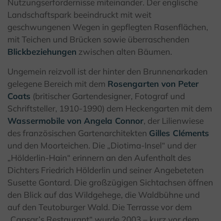
Nutzungserfordernisse miteinander. Der englische
Landschaftspark beeindruckt mit weit
geschwungenen Wegen in gepflegten Rasenflächen,
mit Teichen und Brücken sowie überraschenden
Blickbeziehungen
zwischen alten Bäumen.
Ungemein reizvoll ist der hinter den Brunnenarkaden
gelegene Bereich mit dem
Rosengarten von Peter
Coats
(
britischer Gartendesigner, Fotograf und
Schriftsteller, 1910-1990) dem
Heckengarten mit dem
Wassermobile von Angela Connor
, der Lilienwiese
des französischen Gartenarchitekten
Gilles Cléments
und den Moorteichen. Die „Diotima-Insel“ und der
„Hölderlin-Hain“ erinnern an den Aufenthalt des
Dichters Friedrich Hölderlin und seiner Angebeteten
Susette Gontard. Die großzügigen Sichtachsen öffnen
den Blick auf das Wildgehege, die Waldbühne und
auf den Teutoburger Wald. Die Terrasse vor dem
„Capsar’s Restaurant“ wurde 2003 – kurz vor dem