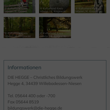
© Kulturland Kreis
© Kulturland Kreis
© Kulturland Kreis
Höxter / F. Grawe
Höxter / K. Krajewski
Höxter / K. Krajewski
© Kulturland Kreis
© Kulturland Kreis
Höxter / K. Krajewski
Höxter / K. Krajewski
Informationen
DIE HEGGE – Christliches Bildungswerk
Hegge 4, 34439 Willebadessen-Niesen
Tel. 05644 400 oder -700
Fax 05644 8519
bildungswerk@die-hegge.de