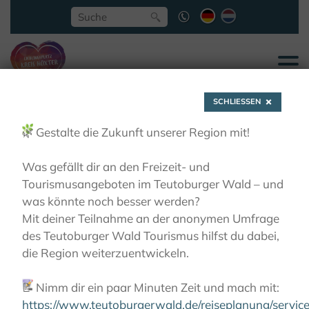
SCHLIESSEN
🌿
Gestalte die Zukunft unserer Region mit!
Was gefällt dir an den Freizeit- und
Tourismusangeboten im Teutoburger Wald – und
Hegge-Park Niesen
was könnte noch besser werden?
Mit deiner Teilnahme an der anonymen Umfrage
des Teutoburger Wald Tourismus hilfst du dabei,
AKTIVITÄTEN
RADFAHREN
KLOSTER-GARTEN-
die Region weiterzuentwickeln.
ROUTE
KLÖSTER UND IHRE GÄRTEN
HEGGE-
PARK NIESEN
📝
Nimm dir ein paar Minuten Zeit und mach mit:
https://www.teutoburgerwald.de/reiseplanung/servi