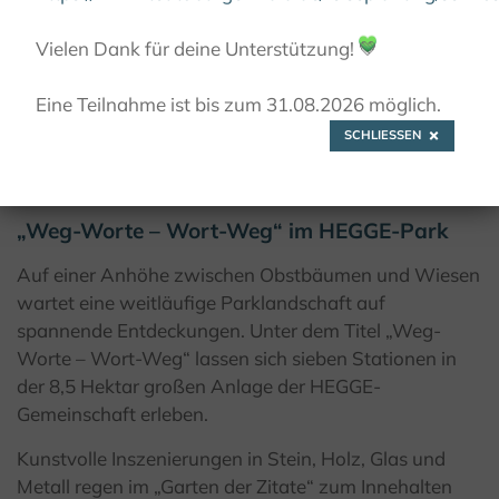
Vielen Dank für deine Unterstützung!
💚
© Kulturland Kreis Höxter / K. Krajewski
Eine Teilnahme ist bis zum 31.08.2026 möglich.
SCHLIESSEN
HEGGE-Park Niesen
„Weg-Worte – Wort-Weg“ im HEGGE-Park
Auf einer Anhöhe zwischen Obstbäumen und Wiesen
wartet eine weitläufige Parklandschaft auf
spannende Entdeckungen. Unter dem Titel „Weg-
Worte – Wort-Weg“ lassen sich sieben Stationen in
der 8,5 Hektar großen Anlage der HEGGE-
Gemeinschaft erleben.
Kunstvolle Inszenierungen in Stein, Holz, Glas und
Metall regen im „Garten der Zitate“ zum Innehalten