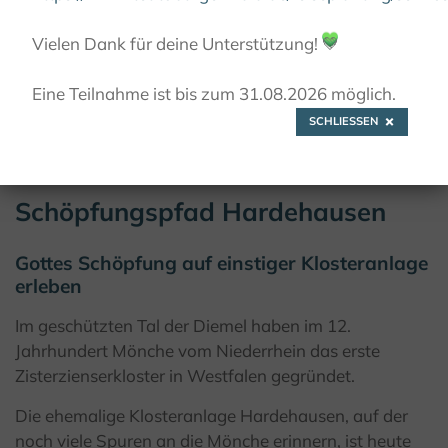
SCHÖPFUNGSPFAD HARDEHAUSEN
Vielen Dank für deine Unterstützung!
💚
Eine Teilnahme ist bis zum 31.08.2026 möglich.
© Kulturland Kreis Höxter / K. Krajewski
SCHLIESSEN
Schöpfungspfad Hardehausen
Gottes Schöpfung auf einstiger Klosteranlage
erleben
Im geschützten Tal der Diemel haben im 12.
Jahrhundert Mönche vom Niederrhein das erste
Zisterzienserkloster in Westfalen gegründet.
Die ehemalige Klosteranlage Hardehausen, auf der
noch viele Spuren an die Mönche erinnern, ist heute