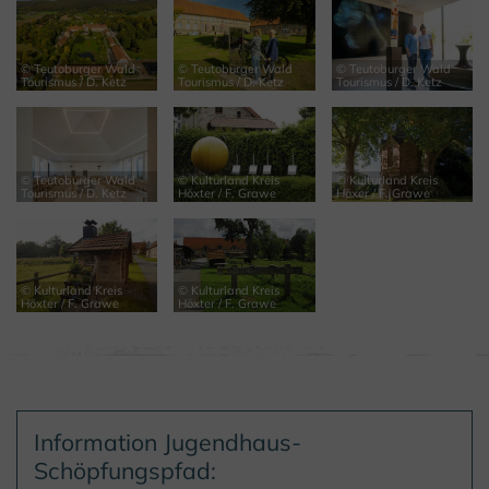
© Teutoburger Wald
© Teutoburger Wald
© Teutoburger Wald
Tourismus / D. Ketz
Tourismus / D. Ketz
Tourismus / D. Ketz
© Teutoburger Wald
© Kulturland Kreis
© Kulturland Kreis
Tourismus / D. Ketz
Höxter / F. Grawe
Höxer / F. Grawe
© Kulturland Kreis
© Kulturland Kreis
Höxter / F. Grawe
Höxter / F. Grawe
Information Jugendhaus-
Schöpfungspfad: