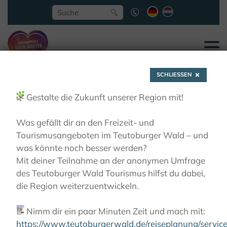
SCHLIESSEN
🌿
Gestalte die Zukunft unserer Region mit!
Was gefällt dir an den Freizeit- und
Tourismusangeboten im Teutoburger Wald – und
Schöpfungspfad
was könnte noch besser werden?
Mit deiner Teilnahme an der anonymen Umfrage
des Teutoburger Wald Tourismus hilfst du dabei,
Hardehausen
die Region weiterzuentwickeln.
📝
Nimm dir ein paar Minuten Zeit und mach mit:
AKTIVITÄTEN
RADFAHREN
KLOSTER-GARTEN-
ROUTE
KLÖSTER UND IHRE GÄRTEN
https://www.teutoburgerwald.de/reiseplanung/servi