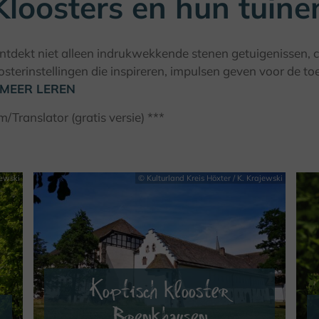
Kloosters en hun tuine
 ontdekt niet alleen indrukwekkende stenen getuigenissen, 
osterinstellingen die inspireren, impulsen geven voor de to
MEER LEREN
ranslator (gratis versie) ***
jewski
© Kulturland Kreis Höxter / K. Krajewski
Koptisch klooster
Brenkhausen