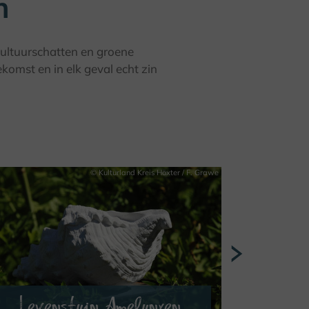
n
cultuurschatten en groene
ekomst en in elk geval echt zin
© Kulturland Kreis Höxter / F. Grawe
Levenstuin Amelunxen
Kast