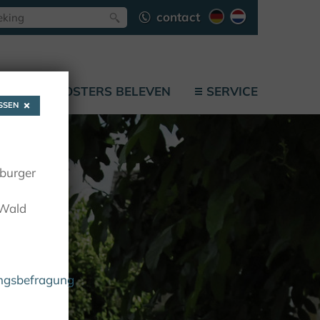
contact
F
KLOOSTERS BELEVEN
SERVICE
SEN
oburger
 Wald
ungsbefragung