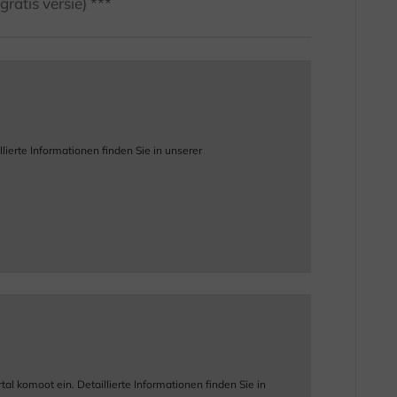
atis versie) ***
ierte Informationen finden Sie in unserer
 komoot ein. Detaillierte Informationen finden Sie in