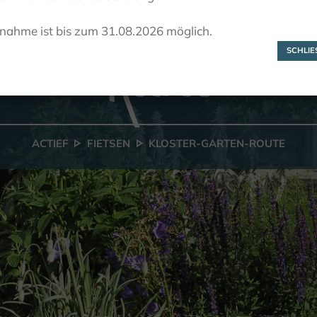
Kloster-Garten
lnahme ist bis zum 31.08.2026 möglich.
Route
SCHLIES
ACTIEF
FIETSEN
KLOSTER-GARTEN-ROUTE