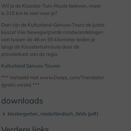
© I. Jansen, Kulturland Kreis Höxter
Wil je de Klooster-Tuin-Route beleven, maar
is 315 km te veel voor je?
Dan zijn de Kulturland-Genuss-Tours de juiste
keuze! Vier bewegwijzerde rondwandelingen
van tussen de 46 en 55 kilometer leiden je
langs de Kloostertuinroute door de
provisiekast van de regio.
Kulturland Genuss-Touren
*** Vertaald met www.DeepL.com/Translator
(gratis versie) ***
downloads
klostergarten_niederländisch_Web (pdf)
Verdere links