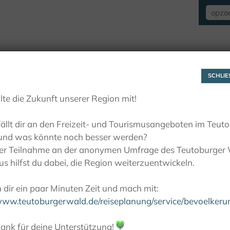
VERBLIJF
ZIEN EN BELEVEN
ACTIE
SCHLIES
lte die Zukunft unserer Region mit!
ällt dir an den Freizeit- und Tourismusangeboten im Teut
und was könnte noch besser werden?
ner Teilnahme an der anonymen Umfrage des Teutoburger
s hilfst du dabei, die Region weiterzuentwickeln.
dir ein paar Minuten Zeit und mach mit:
/www.teutoburgerwald.de/reiseplanung/service/bevoelker
ank für deine Unterstützung!
💚