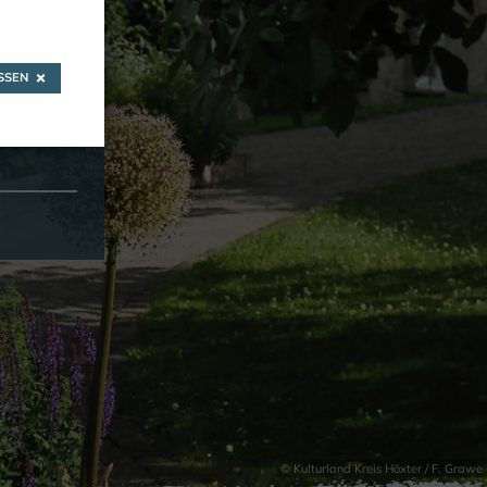
-
SEN
© Kulturland Kreis Höxter / F. Grawe