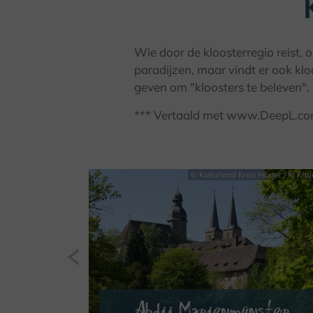
Wie door de kloosterregio reist,
paradijzen, maar vindt er ook klo
geven om "kloosters te beleven".
*** Vertaald met www.DeepL.com/T
© Kulturland Kreis Höxter / K. Kra
Abdij Marienmünster