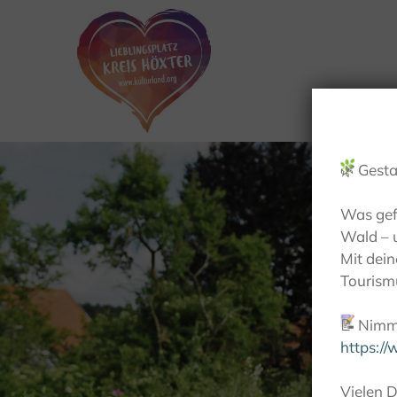
🌿
Gesta
Was gef
Wald – 
Mit dei
Tourismu
📝
Nimm 
https:/
Vielen D