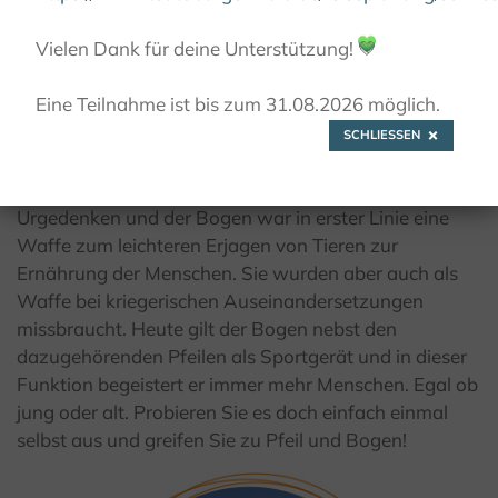
© Kulturland Kreis Höxter
Vielen Dank für deine Unterstützung!
💚
Eine Teilnahme ist bis zum 31.08.2026 möglich.
Bogenschießen
SCHLIESSEN
Pfeil und Bogen benutzen die Menschen seit
Urgedenken und der Bogen war in erster Linie eine
Waffe zum leichteren Erjagen von Tieren zur
Ernährung der Menschen. Sie wurden aber auch als
Waffe bei kriegerischen Auseinandersetzungen
missbraucht. Heute gilt der Bogen nebst den
dazugehörenden Pfeilen als Sportgerät und in dieser
Funktion begeistert er immer mehr Menschen. Egal ob
jung oder alt. Probieren Sie es doch einfach einmal
selbst aus und greifen Sie zu Pfeil und Bogen!