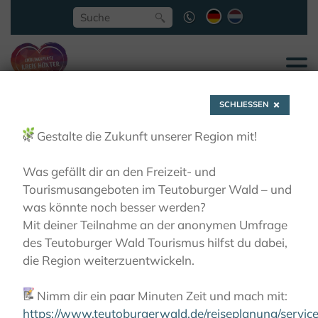
SCHLIESSEN
🌿
Gestalte die Zukunft unserer Region mit!
Was gefällt dir an den Freizeit- und
Tourismusangeboten im Teutoburger Wald – und
Kanu-Schumacher
was könnte noch besser werden?
Mit deiner Teilnahme an der anonymen Umfrage
des Teutoburger Wald Tourismus hilfst du dabei,
AKTIVITÄTEN
IN UND AUF DEM WASSER
KANU,
die Region weiterzuentwickeln.
KAJAK, SCHLAUCHBOOT
KANU-SCHUMACHER
📝
Nimm dir ein paar Minuten Zeit und mach mit:
https://www.teutoburgerwald.de/reiseplanung/servi