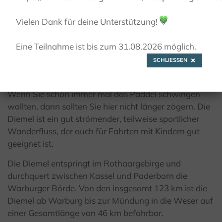
© Kanu Schumacher
Vielen Dank für deine Unterstützung!
💚
Eine Teilnahme ist bis zum 31.08.2026 möglich.
SCHLIESSEN
Kanu-Schumacher
Wenn Sie schon immer mal das Paddel schwingen
wollten, dann sollten Sie hier nicht länger zögern. Die
Diemel ist ein gut strömender, teilweise sportlicher
Wanderfluss, der auch für Fahrten mit Kindern gut
geeignet ist.
Die Diemel entspringt im Rothaargebirge und
durchquert zwischen Kassel und Paderborn die
Warburger Börde. Von den insgesamt 123 km ist die
Diemel ab Warburg bis zur Mündung in die Weser auf
einer Gesamtlänge von 46 km befahrbar.