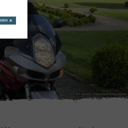
SEN
ER
© I. Jansen, Kulturland Kreis Höxter