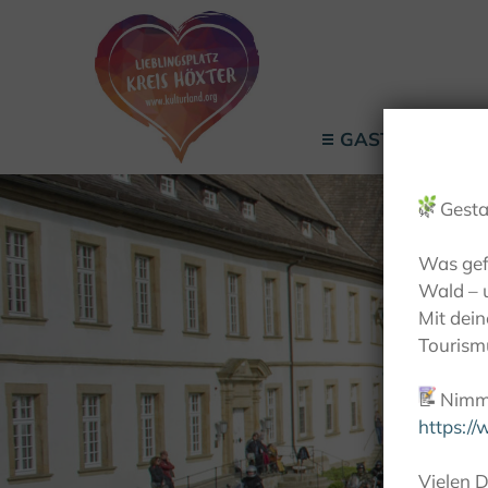
GASTGEBER
🌿
Gesta
Was gef
Wald – 
Mit dei
Tourismu
📝
Nimm 
https:/
Vielen D