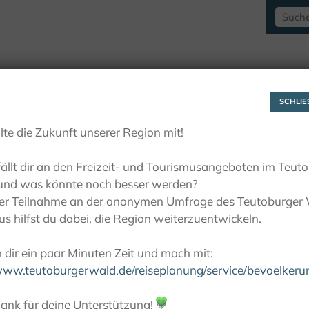
RAUSZEITLUST
AKTIVITÄTEN
LIEBLINGSP
SCHLIES
lte die Zukunft unserer Region mit!
ällt dir an den Freizeit- und Tourismusangeboten im Teut
und was könnte noch besser werden?
ner Teilnahme an der anonymen Umfrage des Teutoburger
s hilfst du dabei, die Region weiterzuentwickeln.
dir ein paar Minuten Zeit und mach mit:
/www.teutoburgerwald.de/reiseplanung/service/bevoelker
ank für deine Unterstützung!
💚