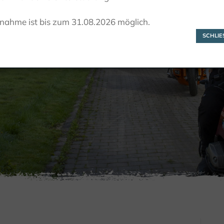
Olaf Boegner
lnahme ist bis zum 31.08.2026 möglich.
SCHLIES
KTIVITÄTEN
MOTORRAD
TOURGUIDES
OLAF BOEGN