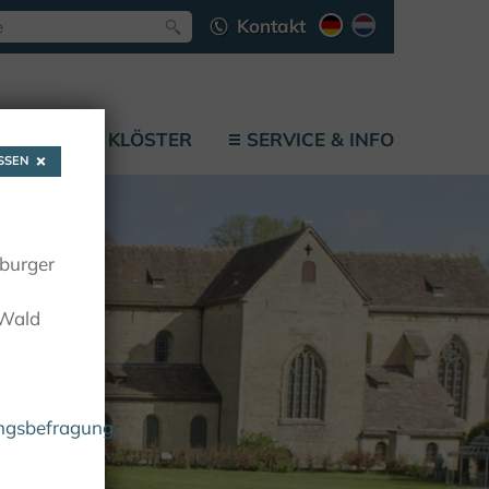
Kontakt
LÄTZE
KLÖSTER
SERVICE & INFO
SEN
oburger
 Wald
ungsbefragung