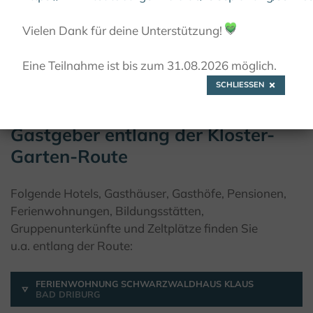
Vielen Dank für deine Unterstützung!
💚
Eine Teilnahme ist bis zum 31.08.2026 möglich.
© Teutoburger Wald Tourismus / D. Ketz
SCHLIESSEN
Gastgeber entlang der Kloster-
Garten-Route
Folgende Hotels, Gasthäuser, Gasthöfe, Pensionen,
Ferienwohnungen, Bildungsstätten,
Gruppenunterkünfte und Zeltplätze finden Sie
u.a. entlang der Route:
FERIENWOHNUNG SCHWARZWALDHAUS KLAUS
BAD DRIBURG