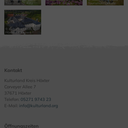
Tourismus / D. Ketz
Höxter / F. Grawe
Tourismus / D. Ketz
© Kulturland Kreis
Höxter / F. Grawe
Kontakt
Kulturland Kreis Höxter
Corveyer Allee 7
37671 Höxter
Telefon:
05271 9743 23
E-Mail:
info@kulturland.org
Öffnungszeiten