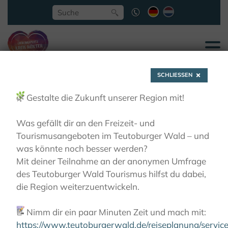
SCHLIESSEN
🌿
Gestalte die Zukunft unserer Region mit!
Was gefällt dir an den Freizeit- und
Tourismusangeboten im Teutoburger Wald – und
Gastgeber entlang
was könnte noch besser werden?
Mit deiner Teilnahme an der anonymen Umfrage
des Teutoburger Wald Tourismus hilfst du dabei,
der Route
die Region weiterzuentwickeln.
📝
Nimm dir ein paar Minuten Zeit und mach mit:
AKTIVITÄTEN
RADFAHREN
KLOSTER-GARTEN-
ROUTE
GASTGEBER ENTLANG DER ROUTE
https://www.teutoburgerwald.de/reiseplanung/servi