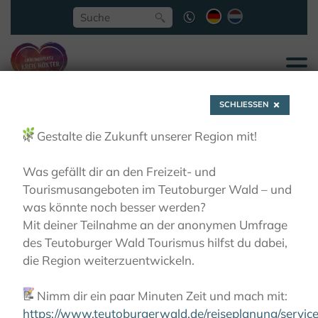
SCHLIESSEN
🌿
Gestalte die Zukunft unserer Region mit!
Was gefällt dir an den Freizeit- und
Tourismusangeboten im Teutoburger Wald – und
Gastronomie entlang
was könnte noch besser werden?
Mit deiner Teilnahme an der anonymen Umfrage
des Teutoburger Wald Tourismus hilfst du dabei,
der Route
die Region weiterzuentwickeln.
📝
Nimm dir ein paar Minuten Zeit und mach mit:
AKTIVITÄTEN
RADFAHREN
KLOSTER-GARTEN-
ROUTE
GASTRONOMIE ENTLANG DER ROUTE
https://www.teutoburgerwald.de/reiseplanung/servi