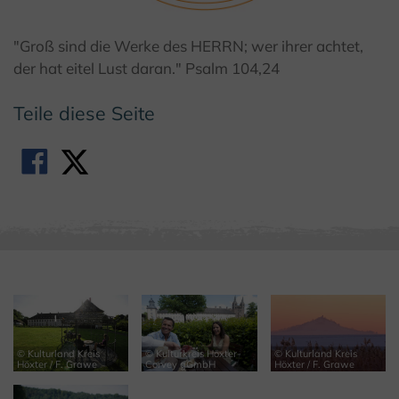
© Teutoburger Wald Tourismus / GfW Höxter / D. Ketz
"Groß sind die Werke des HERRN; wer ihrer achtet,
der hat eitel Lust daran." Psalm 104,24
Teile diese Seite
© Kulturland Kreis
© Kulturkreis Höxter-
© Kulturland Kreis
Höxter / F. Grawe
Corvey gGmbH
Höxter / F. Grawe