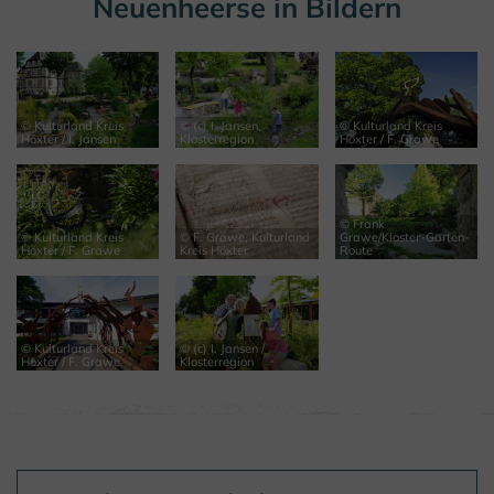
Neuenheerse in Bildern
© Kulturland Kreis
© (c) I. Jansen,
© Kulturland Kreis
Höxter / I. Jansen
Klosterregion
Höxter / F. Grawe
© Frank
© Kulturland Kreis
© F. Grawe, Kulturland
Grawe/Kloster-Garten-
Höxter / F. Grawe
Kreis Höxter
Route
© Kulturland Kreis
© (c) I. Jansen /
Höxter / F. Grawe
Klosterregion