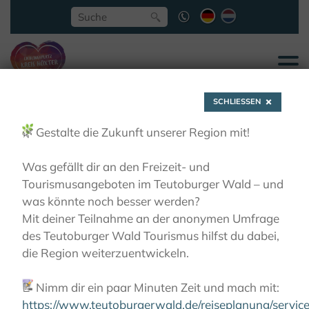
SCHLIESSEN
🌿
Gestalte die Zukunft unserer Region mit!
Was gefällt dir an den Freizeit- und
Tourismusangeboten im Teutoburger Wald – und
Bad Driburg-
was könnte noch besser werden?
Mit deiner Teilnahme an der anonymen Umfrage
Neuenheerse, St. Kaspar
des Teutoburger Wald Tourismus hilfst du dabei,
die Region weiterzuentwickeln.
Missionare vom
📝
Nimm dir ein paar Minuten Zeit und mach mit:
Kostbaren Blut
https://www.teutoburgerwald.de/reiseplanung/servi