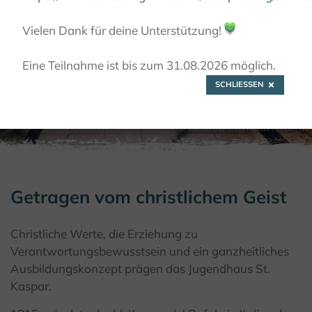
KLÖSTER
KLOSTERORTE
BAD DRIBURG-
Vielen Dank für deine Unterstützung!
💚
NEUENHEERSE, ST. KASPAR MISSIONARE VOM
KOSTBAREN BLUT
Eine Teilnahme ist bis zum 31.08.2026 möglich.
SCHLIESSEN
© Kulturland Kreis Höxter / F. Grawe
Getragen vom christlichem Geist
Christliche Werte, die Erziehung zu
Verantwortungsbewusstsein und ein ganzheitliches
Ausbildungskonzept prägen das Jugendhaus St.
Kaspar.