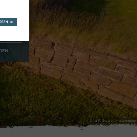
ne
SEN
DEN
© (c) F. Grawe / Klosterregion