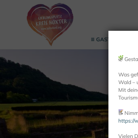
GASTGEBER
🌿
Gesta
Was gef
Wald – 
Mit dei
Tourismu
📝
Nimm 
https:/
Vielen D