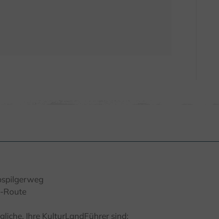
bspilgerweg
n-Route
iche. Ihre KulturLandFührer sind: