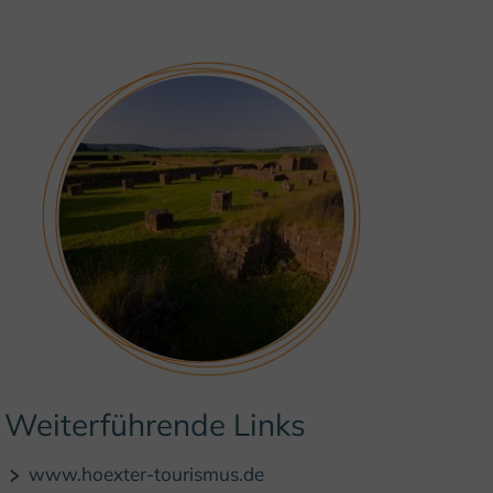
Weiterführende Links
© (c) F. Grawe / Klosterregion
www.hoexter-tourismus.de