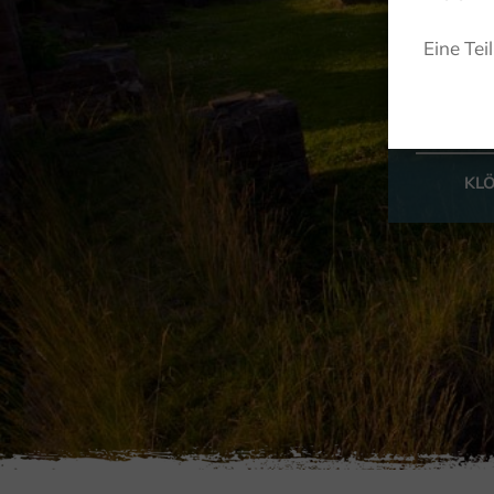
H
Eine Tei
KL