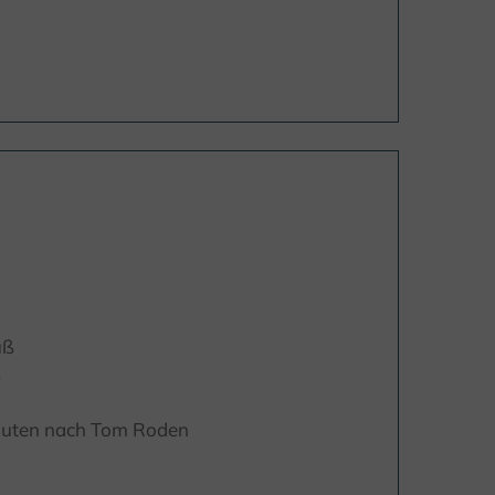
uß
ß
inuten nach Tom Roden