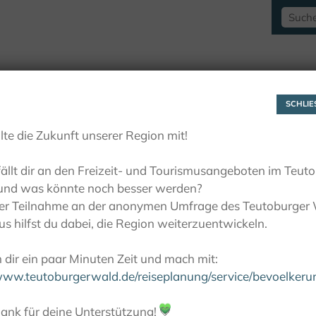
RAUSZEITLUST
AKTIVITÄTEN
LIEBLINGSP
SCHLIES
lte die Zukunft unserer Region mit!
ällt dir an den Freizeit- und Tourismusangeboten im Teut
und was könnte noch besser werden?
ner Teilnahme an der anonymen Umfrage des Teutoburger
s hilfst du dabei, die Region weiterzuentwickeln.
dir ein paar Minuten Zeit und mach mit:
/www.teutoburgerwald.de/reiseplanung/service/bevoelker
ank für deine Unterstützung!
💚