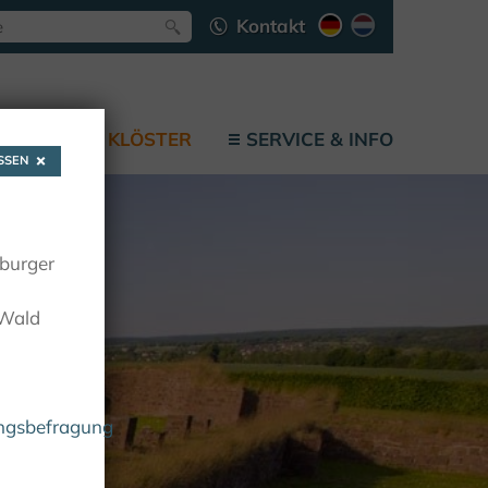
Kontakt
LÄTZE
KLÖSTER
SERVICE & INFO
SEN
oburger
 Wald
ungsbefragung