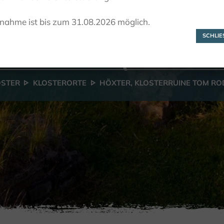
öxter, Klosterrui
lnahme ist bis zum 31.08.2026 möglich.
tom Roden
SCHLIES
ÖSTER
KLOSTERORTE
HÖXTER, KLOSTERRUINE TOM RO