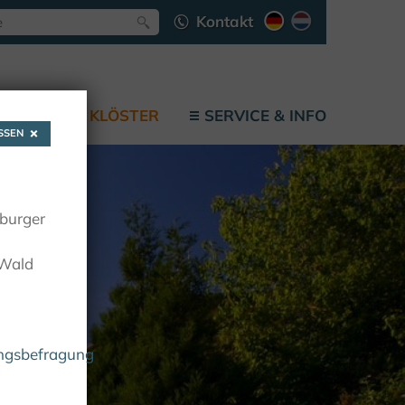
Kontakt
LÄTZE
KLÖSTER
SERVICE & INFO
SEN
oburger
 Wald
ungsbefragung