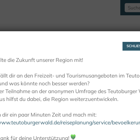
RAUSZEITLUST
AKTIVITÄTEN
LIEBLINGSP
SCHLIES
lte die Zukunft unserer Region mit!
ällt dir an den Freizeit- und Tourismusangeboten im Teut
und was könnte noch besser werden?
ner Teilnahme an der anonymen Umfrage des Teutoburger
s hilfst du dabei, die Region weiterzuentwickeln.
dir ein paar Minuten Zeit und mach mit:
/www.teutoburgerwald.de/reiseplanung/service/bevoelker
ank für deine Unterstützung!
💚