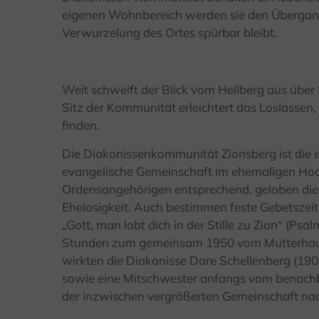
eigenen Wohnbereich werden sie den Übergang 
Verwurzelung des Ortes spürbar bleibt.
Weit schweift der Blick vom Hellberg aus über 
Sitz der Kommunität erleichtert das Loslassen
finden.
Die Diakonissenkommunität Zionsberg ist die e
evangelische Gemeinschaft im ehemaligen Hoch
Ordensangehörigen entsprechend, geloben die
Ehelosigkeit. Auch bestimmen feste Gebetsze
„Gott, man lobt dich in der Stille zu Zion“ (Ps
Stunden zum gemeinsam 1950 vom Mutterhaus S
wirkten die Diakonisse Dore Schellenberg (190
sowie eine Mitschwester anfangs vom benachb
der inzwischen vergrößerten Gemeinschaft na