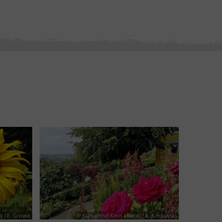
r / F. Grawe
© Kulturland Kreis Höxter / K. Krajewski