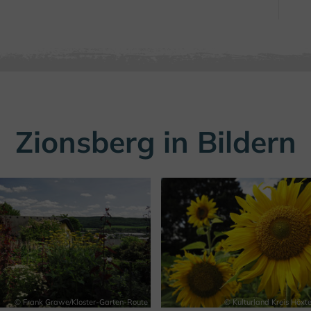
Zionsberg in Bildern
© Frank Grawe/Kloster-Garten-Route
© Kulturland Kreis Höxte