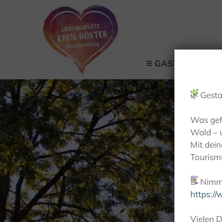
GASTGEBER
🌿
Gesta
Was gef
Wald – 
Mit dei
Tourismu
📝
Nimm 
https:/
Vielen D