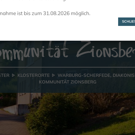
Warburg-Scherfede
lnahme ist bis zum 31.08.2026 möglich.
Diakonissen-
SCHLIES
ommunität Zionsbe
STER
KLOSTERORTE
WARBURG-SCHERFEDE, DIAKONIS
KOMMUNITÄT ZIONSBERG