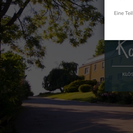
Eine Tei
K
KLÖ