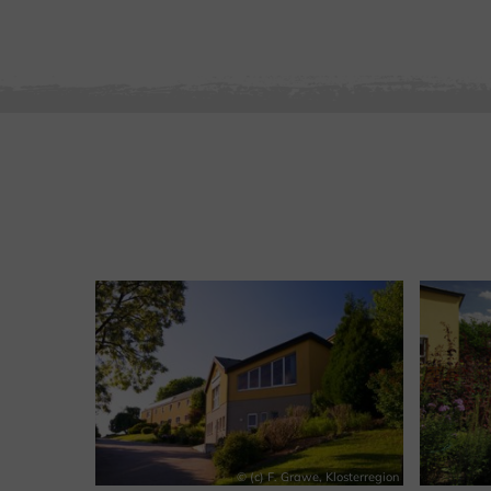
© (c) F. Grawe, Klosterregion