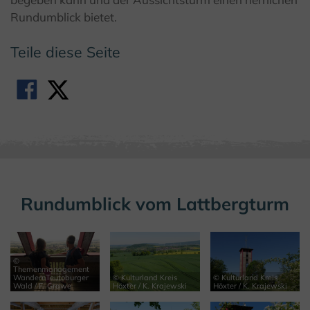
Rundumblick bietet.
Teile diese Seite
Rundumblick vom Lattbergturm
©
Themenmanagement
WandernTeutoburger
© Kulturland Kreis
© Kulturland Kreis
Wald / F. Grawe
Höxter / K. Krajewski
Höxter / K. Krajewski