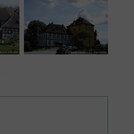
Kreis Höxter
© Stadt Höxter / J. Hornung