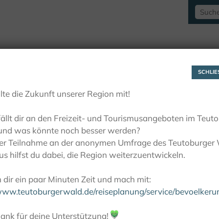
RAUSZEITLUST
AKTIVITÄTEN
LIEBLINGSP
SCHLIES
lte die Zukunft unserer Region mit!
ällt dir an den Freizeit- und Tourismusangeboten im Teut
und was könnte noch besser werden?
ner Teilnahme an der anonymen Umfrage des Teutoburger
s hilfst du dabei, die Region weiterzuentwickeln.
dir ein paar Minuten Zeit und mach mit:
/www.teutoburgerwald.de/reiseplanung/service/bevoelker
ank für deine Unterstützung!
💚