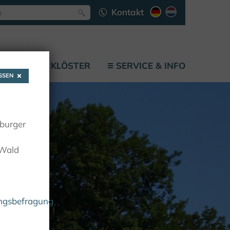
Kontakt
LÄTZE
KLÖSTER
SERVICE & INFO
SEN
oburger
 Wald
ungsbefragung