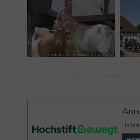
© (c)K. Krajewski, Kulturland Kreis Höxter
Anre
Haltest
HOCHS