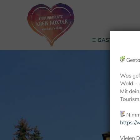
GASTGEBER
🌿
Gesta
Was gef
Wald – 
Mit dei
Tourismu
📝
Nimm 
https:/
Vielen D