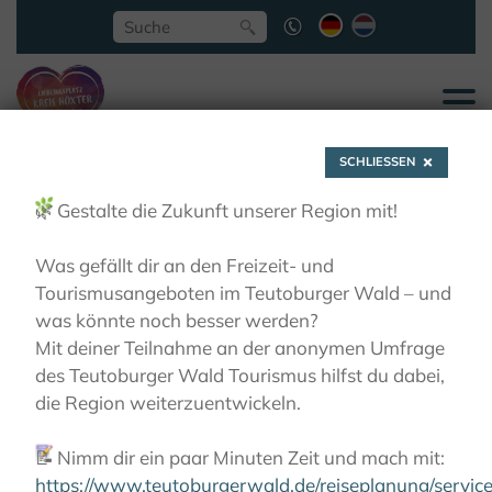
SCHLIESSEN
🌿
Gestalte die Zukunft unserer Region mit!
Was gefällt dir an den Freizeit- und
Tourismusangeboten im Teutoburger Wald – und
Wild- und Tierparks
was könnte noch besser werden?
Mit deiner Teilnahme an der anonymen Umfrage
des Teutoburger Wald Tourismus hilfst du dabei,
LIEBLINGSPLÄTZE
GÄRTEN & PARKS
WILD-
die Region weiterzuentwickeln.
UND TIERPARKS
📝
Nimm dir ein paar Minuten Zeit und mach mit:
https://www.teutoburgerwald.de/reiseplanung/servi