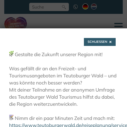
SCHLIESSEN
🌿
Gestalte die Zukunft unserer Region mit!
Was gefällt dir an den Freizeit- und
Tourismusangeboten im Teutoburger Wald – und
Forum Anja
was könnte noch besser werden?
Mit deiner Teilnahme an der anonymen Umfrage
des Teutoburger Wald Tourismus hilfst du dabei,
Niedringhaus
die Region weiterzuentwickeln.
📝
Nimm dir ein paar Minuten Zeit und mach mit:
LIEBLINGSPLÄTZE
MUSEEN
FORUM ANJA
NIEDRINGHAUS
https://www.teutoburgerwald.de/reiseplanung/servi