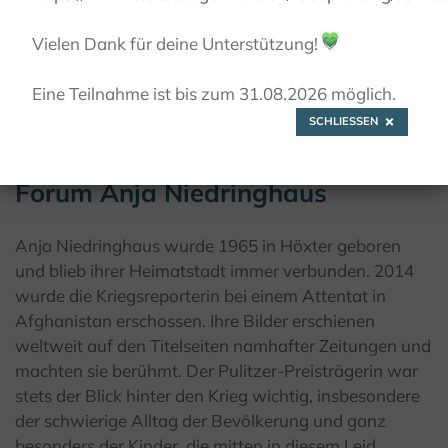
Vielen Dank für deine Unterstützung!
💚
Eine Teilnahme ist bis zum 31.08.2026 möglich.
© Silja Polzin / FAN
SCHLIESSEN
Forum Anja Niedringhaus
Anja Niedringhaus wurde 1965 in Höxter geboren
und blieb ihrer Heimatstadt immer verbunden. 2014
wurde die Kriegsreporterin bei einem Attentat in
Afghanistan erschossen. Ihre Bilder erschienen
weltweit auf den Titelseiten namhafter Zeitungen und
machten sie berühmt. Der Pulitzer-Preisträgerin war
stets der Blick hinter den Krieg wichtig, insbesondere
der schwierige Alltag der Bevölkerung und ganz
besonders der Kinder, die mitten in diesem Leid