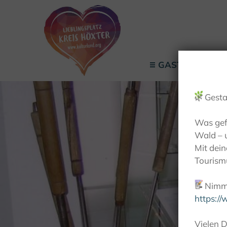
GASTGEBER
🌿
Gesta
Was gef
Wald – 
Mit dei
Tourismu
📝
Nimm 
https:/
Vielen D