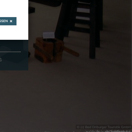
d
SEN
G
© (c) Bad Driburger Touristik GmbH