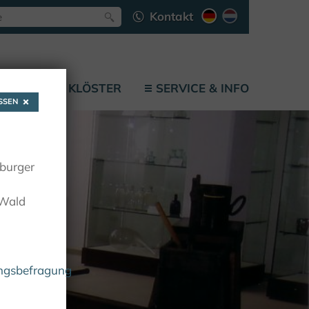
Kontakt
LÄTZE
KLÖSTER
SERVICE & INFO
SEN
oburger
 Wald
ungsbefragung