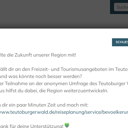
RAUSZEITLUST
AKTIVITÄTEN
LIEBLINGSP
SCHLIES
lte die Zukunft unserer Region mit!
ällt dir an den Freizeit- und Tourismusangeboten im Teut
und was könnte noch besser werden?
ner Teilnahme an der anonymen Umfrage des Teutoburger
s hilfst du dabei, die Region weiterzuentwickeln.
dir ein paar Minuten Zeit und mach mit:
/www.teutoburgerwald.de/reiseplanung/service/bevoelker
ank für deine Unterstützung!
💚