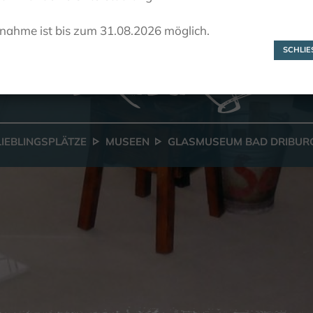
Glasmuseum Ba
lnahme ist bis zum 31.08.2026 möglich.
Driburg
SCHLIES
LIEBLINGSPLÄTZE
MUSEEN
GLASMUSEUM BAD DRIBUR