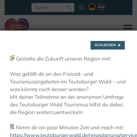
SCHLIESSEN
🌿
Gestalte die Zukunft unserer Region mit!
Was gefällt dir an den Freizeit- und
Tourismusangeboten im Teutoburger Wald – und
Hüttesches Haus,
was könnte noch besser werden?
Mit deiner Teilnahme an der anonymen Umfrage
des Teutoburger Wald Tourismus hilfst du dabei,
Höxter
die Region weiterzuentwickeln.
📝
Nimm dir ein paar Minuten Zeit und mach mit:
LIEBLINGSPLÄTZE
MUSEEN
HÜTTESCHES HAUS,
HÖXTER
https://www.teutoburgerwald.de/reiseplanung/servi