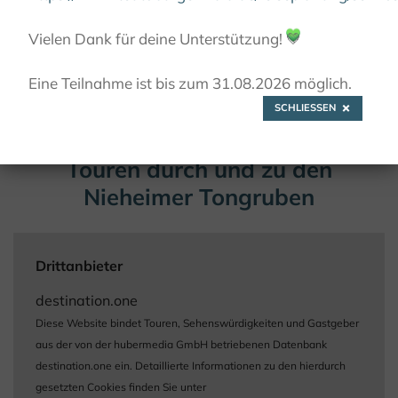
Vielen Dank für deine Unterstützung!
💚
Eine Teilnahme ist bis zum 31.08.2026 möglich.
SCHLIESSEN
Touren durch und zu den
Nieheimer Tongruben
Drittanbieter
destination.one
Diese Website bindet Touren, Sehenswürdigkeiten und Gastgeber
aus der von der hubermedia GmbH betriebenen Datenbank
destination.one ein. Detaillierte Informationen zu den hierdurch
gesetzten Cookies finden Sie unter