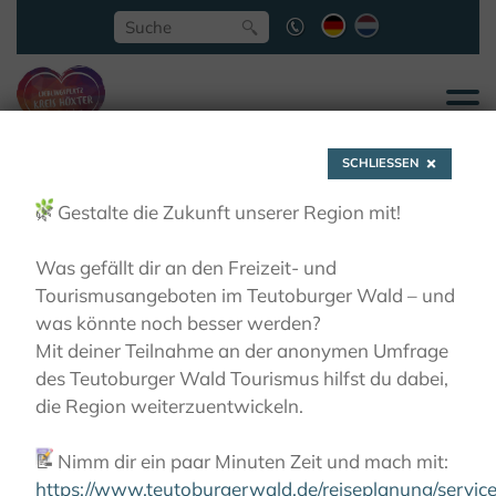
SCHLIESSEN
🌿
Gestalte die Zukunft unserer Region mit!
Was gefällt dir an den Freizeit- und
Tourismusangeboten im Teutoburger Wald – und
Touren zu und durch die
was könnte noch besser werden?
Mit deiner Teilnahme an der anonymen Umfrage
Nieheimer Tongruben
des Teutoburger Wald Tourismus hilfst du dabei,
die Region weiterzuentwickeln.
AKTIVITÄTEN
ERLESENE NATUR
📝
Nimm dir ein paar Minuten Zeit und mach mit:
ERLEBNISGEBIETE
NIEHEIMER TONGRUBEN
TOUREN ZU UND DURCH DIE NIEHEIMER TONGRUBEN
https://www.teutoburgerwald.de/reiseplanung/servi