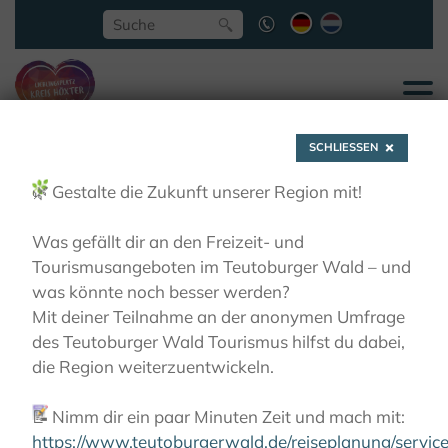
SCHLIESSEN
🌿
Gestalte die Zukunft unserer Region mit!
Was gefällt dir an den Freizeit- und
Tourismusangeboten im Teutoburger Wald – und
Landschaftspark
was könnte noch besser werden?
Mit deiner Teilnahme an der anonymen Umfrage
des Teutoburger Wald Tourismus hilfst du dabei,
Rheder
die Region weiterzuentwickeln.
📝
Nimm dir ein paar Minuten Zeit und mach mit:
AKTIVITÄTEN
RADFAHREN
KLOSTER-GARTEN-
ROUTE
KLÖSTER UND IHRE GÄRTEN
https://www.teutoburgerwald.de/reiseplanung/servi