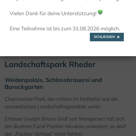
LANDSCHAFTSPARK RHEDER
Vielen Dank für deine Unterstützung!
💚
Eine Teilnahme ist bis zum 31.08.2026 möglich.
© Kulturland Kreis Höxter/ F. Grawe
SCHLIESSEN
Landschaftspark Rheder
Weidenpalais, Schlossbrauerei und
Barockgarten
Charmanter Park, der mitten im Nethetal wie ein
romantisches Landschaftsgemälde wirkt.
Erbauer Joseph Bruno Graf von Mengersen hat sich
am illustren Fürst Pückler-Muskau orientiert, so darf
der „Pückler-Schlag“ nicht fehlen.