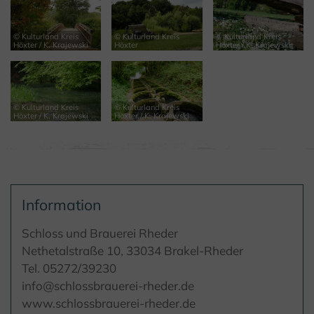
© Kulturland Kreis
© Kulturland Kreis
© Kulturland Kreis
Höxter / K. Krajewski
Höxter
Höxter / K. Krajewski
© Kulturland Kreis
© Kulturland Kreis
Höxter / K. Krajewski
Höxter / K. Krajewski
Information
Schloss und Brauerei Rheder
Nethetalstraße 10, 33034 Brakel-Rheder
Tel. 05272/39230
info@schlossbrauerei-rheder.de
www.schlossbrauerei-rheder.de