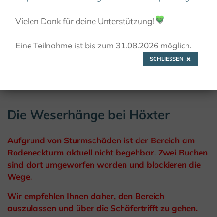
WANDERN
HÖXTER- DEM WASSERDRACHEN AUF
DER SPUR
Vielen Dank für deine Unterstützung!
💚
Eine Teilnahme ist bis zum 31.08.2026 möglich.
SCHLIESSEN
© Teutoburger wald Tourismus / D. Ketz
Die Weserhänge bei Höxter
Aufgrund von Sturmschäden ist der Bereich am
Rodeneckturm aktuell nicht begehbar. Zwei Buchen
sind dort umgeworfen worden und blockieren die
Wege.
Wir empfehlen Ihnen daher, den Bereich
auszulassen und über die Schäfertrifft zu gehen.