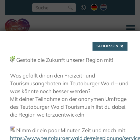
SCHLIESSEN
🌿
Gestalte die Zukunft unserer Region mit!
Was gefällt dir an den Freizeit- und
Tourismusangeboten im Teutoburger Wald – und
Höxter- Dem
was könnte noch besser werden?
Mit deiner Teilnahme an der anonymen Umfrage
Wasserdrachen auf der
des Teutoburger Wald Tourismus hilfst du dabei,
die Region weiterzuentwickeln.
Spur
📝
Nimm dir ein paar Minuten Zeit und mach mit:
https://www.teutoburgerwald.de/reiseplanung/servi
AKTIVITÄTEN
WANDERN
LIEBLINGSTOUREN