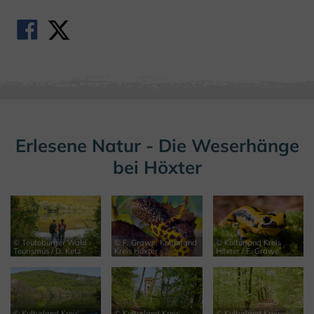
Erlesene Natur - Die Weserhänge
bei Höxter
© Teutoburger Wald
© F. Grawe, Kulturland
© Kulturland Kreis
Tourismus / D. Ketz
Kreis Höxter
Höxter / F. Grawe
© Kulturland Kreis
© Kulturland Kreis
© Kulturland Kreis