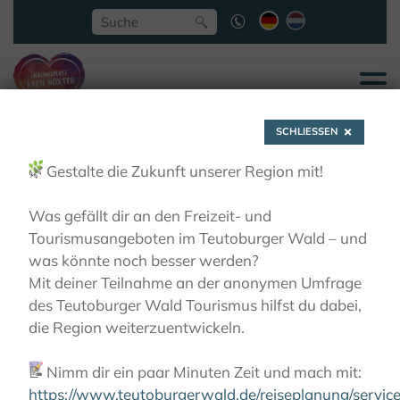
SCHLIESSEN
🌿
Gestalte die Zukunft unserer Region mit!
Was gefällt dir an den Freizeit- und
Tourismusangeboten im Teutoburger Wald – und
Marienmünster -
was könnte noch besser werden?
Mit deiner Teilnahme an der anonymen Umfrage
des Teutoburger Wald Tourismus hilfst du dabei,
Niesetalweg
die Region weiterzuentwickeln.
📝
Nimm dir ein paar Minuten Zeit und mach mit:
AKTIVITÄTEN
WANDERN
LIEBLINGSTOUREN
WANDERN
MARIENMÜNSTER - NIESETALWEG
https://www.teutoburgerwald.de/reiseplanung/servi