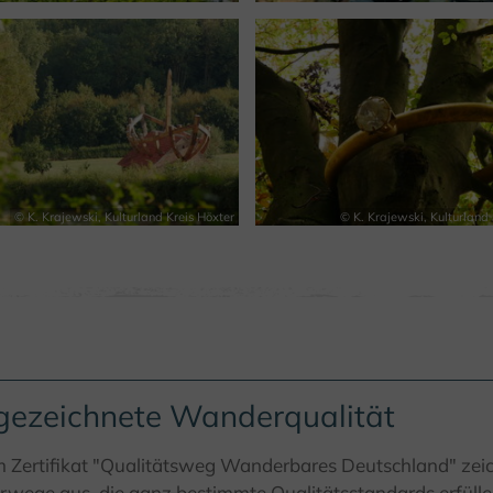
© K. Krajewski, Kulturland Kreis Höxter
© K. Krajewski, Kulturland 
gezeichnete Wanderqualität
m Zertifikat "Qualitätsweg Wanderbares Deutschland" ze
ege aus, die ganz bestimmte Qualitätsstandards erfüllen