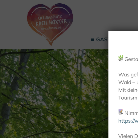
GASTGEBER
🌿
Gesta
Was gef
Wald – 
Mit dei
Tourismu
📝
Nimm 
https:/
Vielen D