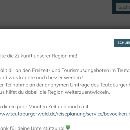
RAUSZEITLUST
AKTIVITÄTEN
LIEBLINGSP
SCHLIES
lte die Zukunft unserer Region mit!
ällt dir an den Freizeit- und Tourismusangeboten im Teut
und was könnte noch besser werden?
ner Teilnahme an der anonymen Umfrage des Teutoburger
s hilfst du dabei, die Region weiterzuentwickeln.
dir ein paar Minuten Zeit und mach mit:
/www.teutoburgerwald.de/reiseplanung/service/bevoelker
ank für deine Unterstützung!
💚