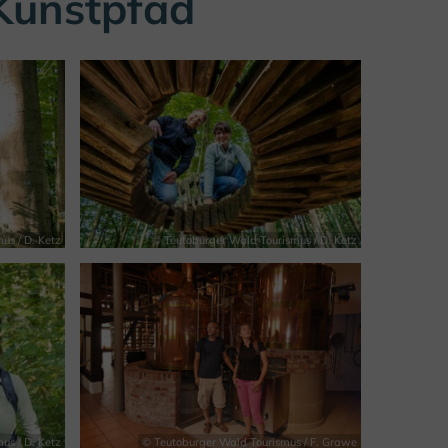
Kunstpfad
us / D. Ketz
© Teutoburger Wald Tourismus / D. Ketz
us / D. Ketz
© Teutoburger Wald Tourismus / F. Grawe