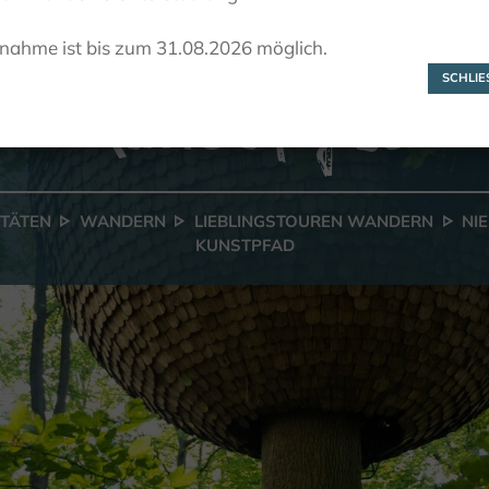
Nieheim -
lnahme ist bis zum 31.08.2026 möglich.
Kunstpfad
SCHLIES
ITÄTEN
WANDERN
LIEBLINGSTOUREN WANDERN
NIE
KUNSTPFAD