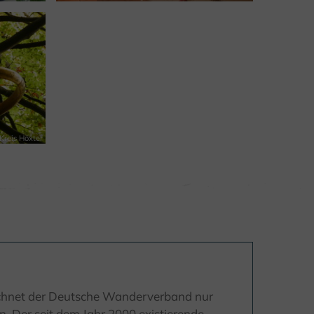
Kreis Höxter
ichnet der Deutsche Wanderverband nur
. Der seit dem Jahr 2000 existierende