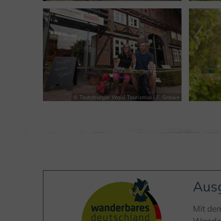
© Teutoburger Wald Tourismus / F. Grawe
Aus
Mit de
Wanderw