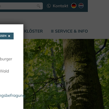
Kontakt
LÄTZE
KLÖSTER
SERVICE & INFO
SEN
oburger
 Wald
ungsbefragung