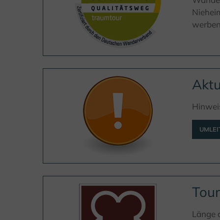
Nieheim
werben
Aktu
Hinwei
UMLE
Tour
Länge d