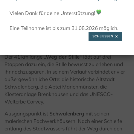
© Teutoburger Wald Tourismus / A. Röser
Vielen Dank für deine Unterstützung!
💚
Eine Teilnahme ist bis zum 31.08.2026 möglich.
SCHLIESSEN
Von Schwalenberg nach Corvey
Der 41 km lange
„Weg der Stille“
lädt auf drei
Etappen dazu ein, die Stille bewusst zu erleben und
ihr nachzuspüren. In seinem Verlauf verbindet er vier
außergewöhnliche Orte: die historische Altstadt
Schwalenberg, die Abtei Marienmünster, die
Klosteranlage Brenkhausen und das UNESCO-
Welterbe Corvey.
Ausgangspunkt ist
Schwalenberg
mit seinen
malerischen Fachwerkhäusern. Nach einer Schleife
entlang des Stadtwassers führt der Weg durch den