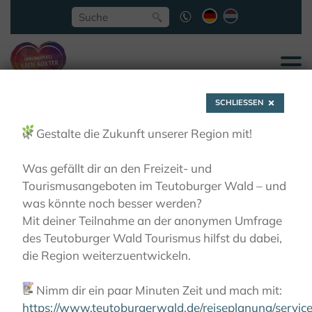
SCHLIESSEN
🌿
Gestalte die Zukunft unserer Region mit!
Was gefällt dir an den Freizeit- und
Tourismusangeboten im Teutoburger Wald – und
Weg der Stille
was könnte noch besser werden?
Mit deiner Teilnahme an der anonymen Umfrage
des Teutoburger Wald Tourismus hilfst du dabei,
AKTIVITÄTEN
WANDERN
PILGERWEGE
WEG
die Region weiterzuentwickeln.
DER STILLE
📝
Nimm dir ein paar Minuten Zeit und mach mit:
https://www.teutoburgerwald.de/reiseplanung/servi