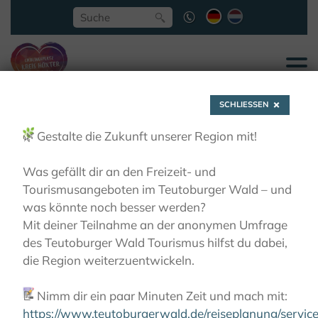
SCHLIESSEN
🌿
Gestalte die Zukunft unserer Region mit!
Was gefällt dir an den Freizeit- und
Tourismusangeboten im Teutoburger Wald – und
Willebadessen, ehem.
was könnte noch besser werden?
Mit deiner Teilnahme an der anonymen Umfrage
Benediktinerinnen-
des Teutoburger Wald Tourismus hilfst du dabei,
die Region weiterzuentwickeln.
Kloster
📝
Nimm dir ein paar Minuten Zeit und mach mit:
https://www.teutoburgerwald.de/reiseplanung/servi
KLÖSTER
KLOSTERORTE
WILLEBADESSEN,