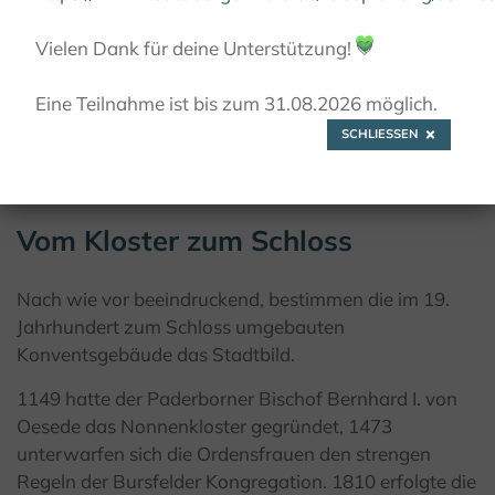
EHEM. BENEDIKTINERINNEN-KLOSTER
Vielen Dank für deine Unterstützung!
💚
Eine Teilnahme ist bis zum 31.08.2026 möglich.
SCHLIESSEN
Vom Kloster zum Schloss
Nach wie vor beeindruckend, bestimmen die im 19.
Jahrhundert zum Schloss umgebauten
Konventsgebäude das Stadtbild.
1149 hatte der Paderborner Bischof Bernhard I. von
Oesede das Nonnenkloster gegründet, 1473
unterwarfen sich die Ordensfrauen den strengen
Regeln der Bursfelder Kongregation. 1810 erfolgte die