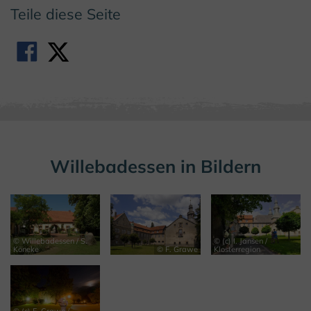
Teile diese Seite
Willebadessen in Bildern
© Willebadessen / S.
© (c) I. Jansen /
Köneke
© F. Grawe
Klosterregion
© (c) F. Grawe /