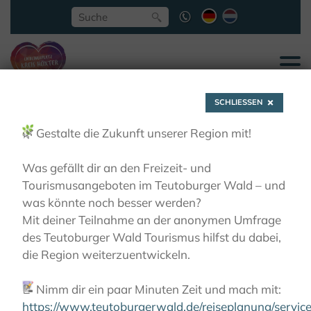
SCHLIESSEN
🌿
Gestalte die Zukunft unserer Region mit!
Was gefällt dir an den Freizeit- und
Tourismusangeboten im Teutoburger Wald – und
Peter-Hille-Haus
was könnte noch besser werden?
Mit deiner Teilnahme an der anonymen Umfrage
des Teutoburger Wald Tourismus hilfst du dabei,
LIEBLINGSPLÄTZE
MUSEEN
PETER-HILLE-HAUS
die Region weiterzuentwickeln.
📝
Nimm dir ein paar Minuten Zeit und mach mit:
https://www.teutoburgerwald.de/reiseplanung/servi