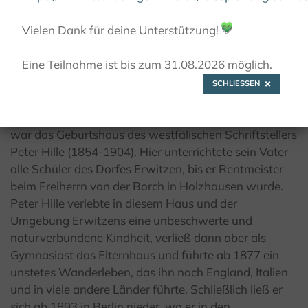
© Peter-Hille-Gesellschaft
Vielen Dank für deine Unterstützung!
💚
Eine Teilnahme ist bis zum 31.08.2026 möglich.
Peter Hille Haus
SCHLIESSEN
Die Einklassschule aus der Mitte des 19. Jahrhunderts
war das Geburtshaus des westfälischen Schriftstellers
Peter Hille (1854-1904). Hier unterrichtete sein Vater
alle Schüler des Dorfes Erwitzen, bis er Rentmeister
beim Freiherrn von der Borch in Holzhausen wurde.
Peter Hille verlebte in diesem Haus und der
Umgebung Erwitzens eine unbeschwerte und
naturverbundene Kindheit, verließ dann aber als
Gymnasiast das Elternhaus und führte ab 1877 ein
unstetes Wanderleben, das ihn nach England, Italien
und in viele andere Länder führte. Schließlich ließ er
sich ab 1893 in Berlin nieder, wo er in den