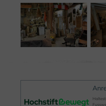
© M. Rasche
Anre
Haltest
Fusswe