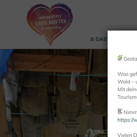
GASTGEBER
🌿
Gesta
Was gef
Wald – 
Mit dei
Tourismu
📝
Nimm 
https:/
Vielen D