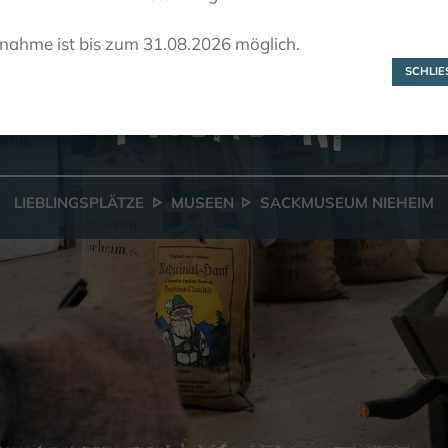
Sackmuseum
lnahme ist bis zum 31.08.2026 möglich.
Nieheim
SCHLIES
LIEBLINGSPLÄTZE
MUSEEN
SACKMUSEUM NIEHEIM