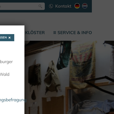
Kontakt
LÄTZE
KLÖSTER
SERVICE & INFO
SEN
oburger
 Wald
ungsbefragung