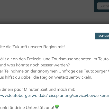
RAUSZEITLUST
AKTIVITÄTEN
LIEBLINGSP
SCHLIES
lte die Zukunft unserer Region mit!
ällt dir an den Freizeit- und Tourismusangeboten im Teut
und was könnte noch besser werden?
ner Teilnahme an der anonymen Umfrage des Teutoburger
s hilfst du dabei, die Region weiterzuentwickeln.
dir ein paar Minuten Zeit und mach mit:
/www.teutoburgerwald.de/reiseplanung/service/bevoelker
ank für deine Unterstützung!
💚