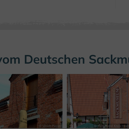
k vom Deutschen Sackm
© Ulrich Pieper
© Kulturland Kreis Höxte