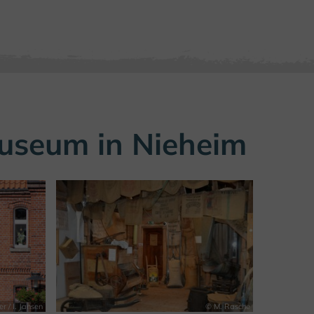
useum in Nieheim
r / I. Jansen
© M. Rasche