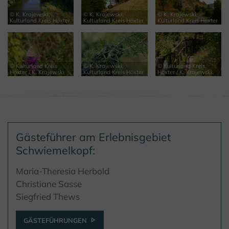
© K. Krajewski,
© K. Krajewski,
© K. Krajewski,
Kulturland Kreis Höxter
Kulturland Kreis Höxter
Kulturland Kreis Höxter
© Kulturland Kreis
© K. Krajewski,
© Kulturland Kreis
Höxter / K. Krajewski
Kulturland Kreis Höxter
Höxter / K. Krajewski
Gästeführer am Erlebnisgebiet
Schwiemelkopf:
Maria-Theresia Herbold
Christiane Sasse
Siegfried Thews
GÄSTEFÜHRUNGEN