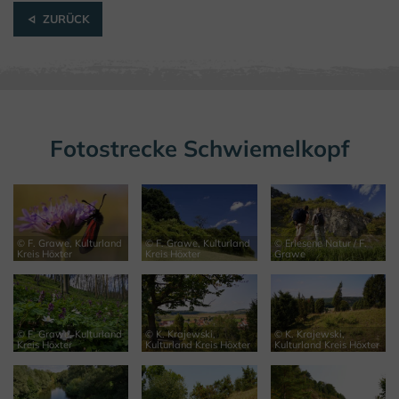
ZURÜCK
Fotostrecke Schwiemelkopf
© F. Grawe, Kulturland
© F. Grawe, Kulturland
© Erlesene Natur / F.
Kreis Höxter
Kreis Höxter
Grawe
© F. Grawe, Kulturland
© K. Krajewski,
© K. Krajewski,
Kreis Höxter
Kulturland Kreis Höxter
Kulturland Kreis Höxter