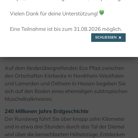
© K. Krajewski,Kulturland Kreis Höxter
Vielen Dank für deine Unterstützung!
💚
Eine Teilnahme ist bis zum 31.08.2026 möglich.
SCHLIESSEN
Auf Tauchgang im
Muschelkalkmeer
Auf dem länderübergreifenden Eco Pfad zwischen
den Ortschaften Körbecke in Nordrhein-Westfalen
und Lamerden und Ostheim in Hessen begeben Sie
sich auf den Boden eines ehemaligen subtropischen
Muschelkalkmeeres.
240 Millionen Jahre Erdgeschichte
Der Rundweg führt Sie über knapp zehn Kilometer
und in etwa drei Stunden durch das Tal der Diemel
und über die benachbarten Höhenzüge. Entdecken