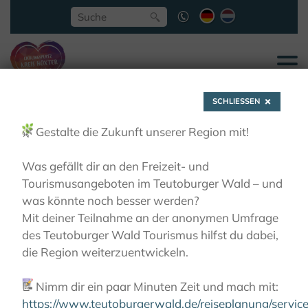
SCHLIESSEN
🌿
Gestalte die Zukunft unserer Region mit!
Was gefällt dir an den Freizeit- und
Tourismusangeboten im Teutoburger Wald – und
Schwiemelkopf
was könnte noch besser werden?
Mit deiner Teilnahme an der anonymen Umfrage
des Teutoburger Wald Tourismus hilfst du dabei,
AKTIVITÄTEN
ERLESENE NATUR
die Region weiterzuentwickeln.
ERLEBNISGEBIETE
SCHWIEMELKOPF
📝
Nimm dir ein paar Minuten Zeit und mach mit:
https://www.teutoburgerwald.de/reiseplanung/servi