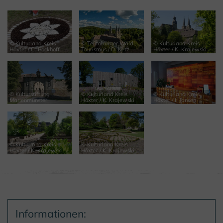
© Kulturland Kreis
© Teutoburger Wald
© Kulturland Kreis
Höxter / C. Bockhoff
Tourismus / D. Ketz
Höxter / K. Krajewski
© Kulturstiftung
© Kulturland Kreis
© Kulturland Kreis
Marienmünster
Höxter / K. Krajewski
Höxter / I. Jansen
© Kulturland Kreis
© Kulturland Kreis
Höxter / K. Krajewski
Höxter / K. Krajewski
Informationen: