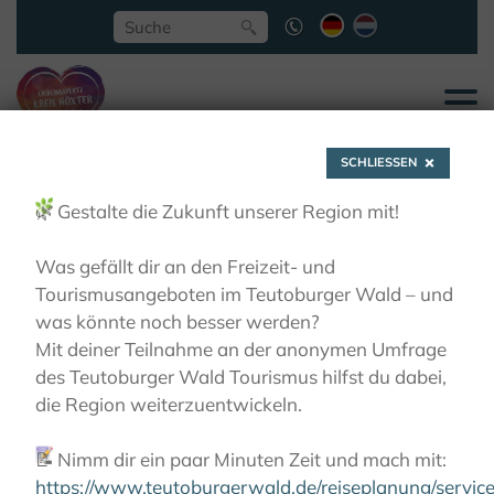
SCHLIESSEN
🌿
Gestalte die Zukunft unserer Region mit!
Was gefällt dir an den Freizeit- und
Tourismusangeboten im Teutoburger Wald – und
Abteigarten
was könnte noch besser werden?
Mit deiner Teilnahme an der anonymen Umfrage
des Teutoburger Wald Tourismus hilfst du dabei,
Marienmünster
die Region weiterzuentwickeln.
📝
Nimm dir ein paar Minuten Zeit und mach mit:
AKTIVITÄTEN
RADFAHREN
KLOSTER-GARTEN-
ROUTE
KLÖSTER UND IHRE GÄRTEN
https://www.teutoburgerwald.de/reiseplanung/servi