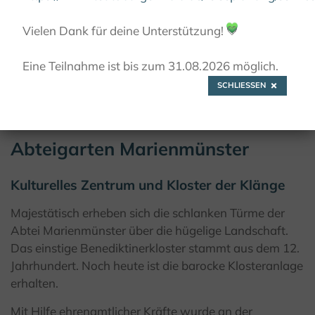
ABTEIGARTEN MARIENMÜNSTER
Vielen Dank für deine Unterstützung!
💚
Eine Teilnahme ist bis zum 31.08.2026 möglich.
© Kulturland Kreis Höxter / K. Krajewski
SCHLIESSEN
Abteigarten Marienmünster
Kulturelles Zentrum und Kloster der Klänge
Majestätisch erheben sich die schlanken Türme der
Abtei Marienmünster über die hügelige Landschaft.
Das einstige Benediktinerkloster stammt aus dem 12.
Jahrhundert. Noch heute ist die barocke Klosteranlage
erhalten.
Mit Hilfe ehrenamtlicher Kräfte wurde an der